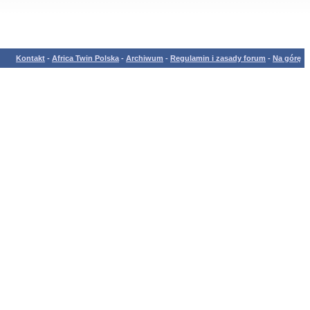
Kontakt
-
Africa Twin Polska
-
Archiwum
-
Regulamin i zasady forum
-
Na górę