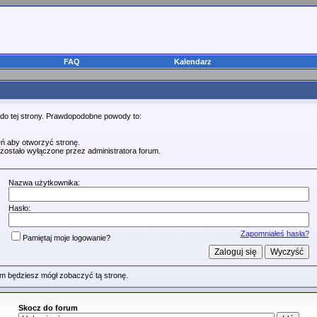
FAQ
Kalendarz
 do tej strony. Prawdopodobne powody to:
ń aby otworzyć stronę.
zostało wyłączone przez administratora forum.
Nazwa użytkownika:
Hasło:
Zapomniałeś hasła?
Pamiętaj moje logowanie?
m będziesz mógł zobaczyć tą stronę.
Skocz do forum