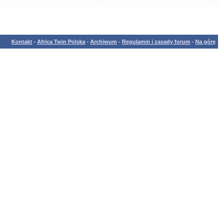
Kontakt
-
Africa Twin Polska
-
Archiwum
-
Regulamin i zasady forum
-
Na górę