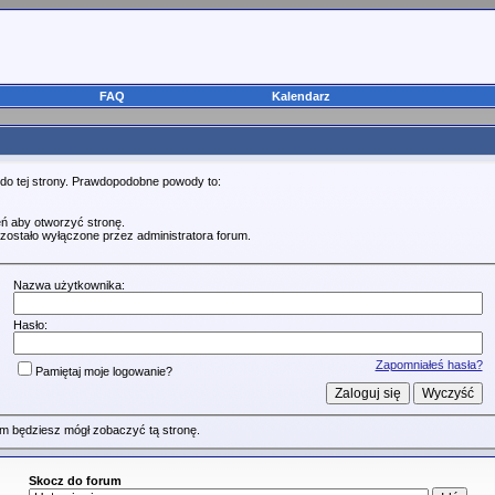
FAQ
Kalendarz
 do tej strony. Prawdopodobne powody to:
ń aby otworzyć stronę.
zostało wyłączone przez administratora forum.
Nazwa użytkownika:
Hasło:
Zapomniałeś hasła?
Pamiętaj moje logowanie?
m będziesz mógł zobaczyć tą stronę.
Skocz do forum