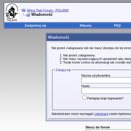
Africa Twin Forum - POLAND
Wiadomość
Zarejestruj się
Albumy
FAQ
Wiadomość
Nie jesteś zalogowany lub nie masz dostepu do tej str
Nie jesteś zalogowany.
Nie masz wystarczających uprawnień aby otwo
Twoje konto czeka na aktywację lub zostało wy
Zaloguj się
Nazwa użytkownika:
Hasło:
Pamiętaj moje logowanie?
Administrator może wymagać
rejestracji
zanim będziesz
Skocz do forum