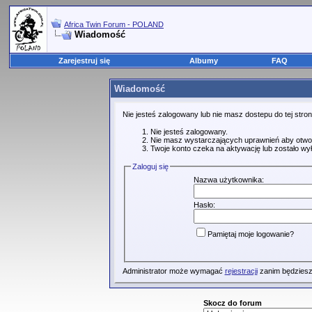
Africa Twin Forum - POLAND
Wiadomość
Zarejestruj się
Albumy
FAQ
Wiadomość
Nie jesteś zalogowany lub nie masz dostepu do tej str
Nie jesteś zalogowany.
Nie masz wystarczających uprawnień aby otwo
Twoje konto czeka na aktywację lub zostało wy
Zaloguj się
Nazwa użytkownika:
Hasło:
Pamiętaj moje logowanie?
Administrator może wymagać
rejestracji
zanim będziesz
Skocz do forum