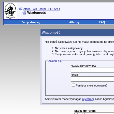
Africa Twin Forum - POLAND
Wiadomość
Zarejestruj się
Albumy
FAQ
Wiadomość
Nie jesteś zalogowany lub nie masz dostepu do tej str
Nie jesteś zalogowany.
Nie masz wystarczających uprawnień aby otwo
Twoje konto czeka na aktywację lub zostało wy
Zaloguj się
Nazwa użytkownika:
Hasło:
Pamiętaj moje logowanie?
Administrator może wymagać
rejestracji
zanim będziesz
Skocz do forum