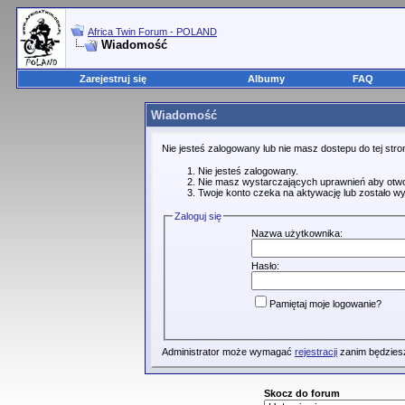
Africa Twin Forum - POLAND
Wiadomość
Zarejestruj się
Albumy
FAQ
Wiadomość
Nie jesteś zalogowany lub nie masz dostepu do tej st
Nie jesteś zalogowany.
Nie masz wystarczających uprawnień aby otwo
Twoje konto czeka na aktywację lub zostało wy
Zaloguj się
Nazwa użytkownika:
Hasło:
Pamiętaj moje logowanie?
Administrator może wymagać
rejestracji
zanim będziesz
Skocz do forum