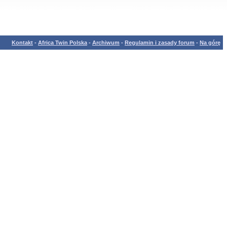
Kontakt
-
Africa Twin Polska
-
Archiwum
-
Regulamin i zasady forum
-
Na górę