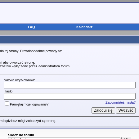
FAQ
Kalendarz
 do tej strony. Prawdopodobne powody to:
ń aby otworzyć stronę.
zostało wyłączone przez administratora forum.
Nazwa użytkownika:
Hasło:
Zapomniałeś hasła?
Pamiętaj moje logowanie?
m będziesz mógł zobaczyć tą stronę.
Skocz do forum