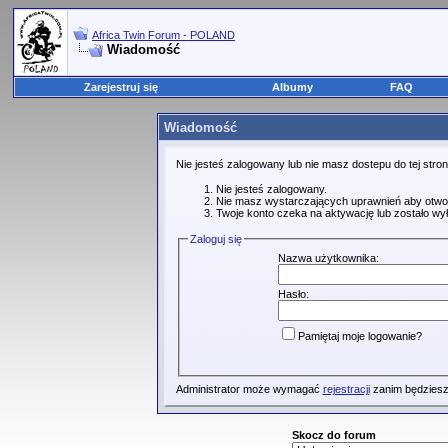
Africa Twin Forum - POLAND
Wiadomość
Zarejestruj się
Albumy
FAQ
Wiadomość
Nie jesteś zalogowany lub nie masz dostepu do tej str
Nie jesteś zalogowany.
Nie masz wystarczających uprawnień aby otwo
Twoje konto czeka na aktywację lub zostało wy
Zaloguj się
Nazwa użytkownika:
Hasło:
Pamiętaj moje logowanie?
Administrator może wymagać
rejestracji
zanim będziesz
Skocz do forum