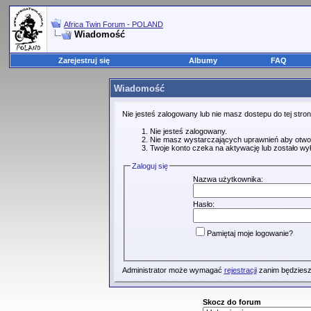
Africa Twin Forum - POLAND
Wiadomość
Zarejestruj się
Albumy
FAQ
Wiadomość
Nie jesteś zalogowany lub nie masz dostepu do tej str
Nie jesteś zalogowany.
Nie masz wystarczających uprawnień aby otwo
Twoje konto czeka na aktywację lub zostało wy
Zaloguj się
Nazwa użytkownika:
Hasło:
Pamiętaj moje logowanie?
Administrator może wymagać
rejestracji
zanim będziesz
Skocz do forum