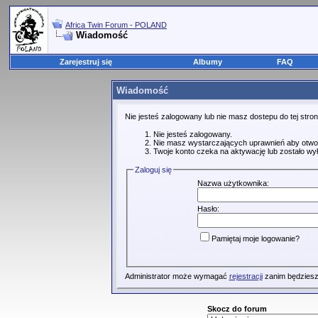
Africa Twin Forum - POLAND
Wiadomość
Zarejestruj się
Albumy
FAQ
Wiadomość
Nie jesteś zalogowany lub nie masz dostepu do tej str
Nie jesteś zalogowany.
Nie masz wystarczających uprawnień aby otwo
Twoje konto czeka na aktywację lub zostało wy
Zaloguj się
Nazwa użytkownika:
Hasło:
Pamiętaj moje logowanie?
Administrator może wymagać
rejestracji
zanim będziesz
Skocz do forum