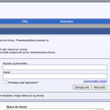
FAQ
Kalendarz
 do tej strony. Prawdopodobne powody to:
ń aby otworzyć stronę.
zostało wyłączone przez administratora forum.
Nazwa użytkownika:
Hasło:
Zapomniałeś hasła?
Pamiętaj moje logowanie?
m będziesz mógł zobaczyć tą stronę.
Skocz do forum