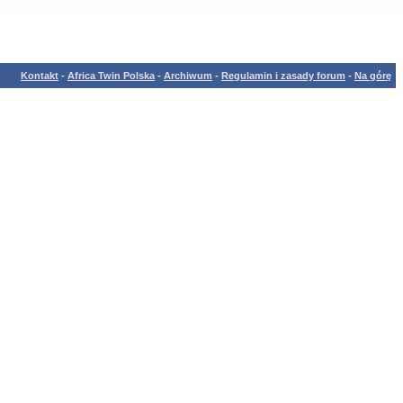
Kontakt
-
Africa Twin Polska
-
Archiwum
-
Regulamin i zasady forum
-
Na górę