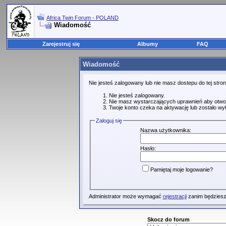
Africa Twin Forum - POLAND
Wiadomość
Zarejestruj się
Albumy
FAQ
Wiadomość
Nie jesteś zalogowany lub nie masz dostepu do tej str
Nie jesteś zalogowany.
Nie masz wystarczających uprawnień aby otwo
Twoje konto czeka na aktywację lub zostało wy
Zaloguj się
Nazwa użytkownika:
Hasło:
Pamiętaj moje logowanie?
Administrator może wymagać
rejestracji
zanim będziesz
Skocz do forum