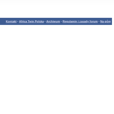
Kontakt
-
Africa Twin Polska
-
Archiwum
-
Regulamin i zasady forum
-
Na górę