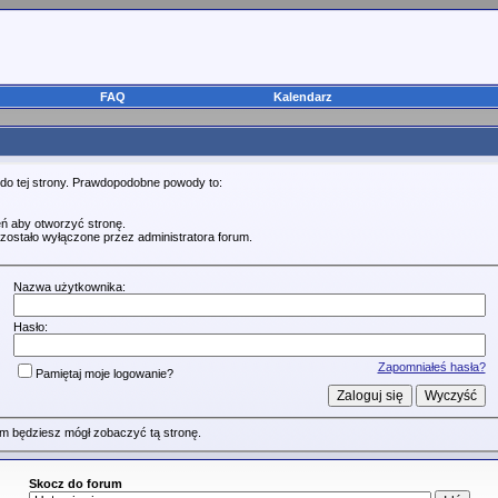
FAQ
Kalendarz
 do tej strony. Prawdopodobne powody to:
ń aby otworzyć stronę.
zostało wyłączone przez administratora forum.
Nazwa użytkownika:
Hasło:
Zapomniałeś hasła?
Pamiętaj moje logowanie?
m będziesz mógł zobaczyć tą stronę.
Skocz do forum