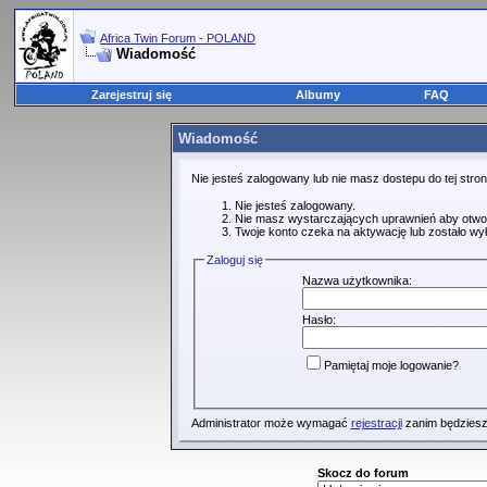
Africa Twin Forum - POLAND
Wiadomość
Zarejestruj się
Albumy
FAQ
Wiadomość
Nie jesteś zalogowany lub nie masz dostepu do tej str
Nie jesteś zalogowany.
Nie masz wystarczających uprawnień aby otwo
Twoje konto czeka na aktywację lub zostało wy
Zaloguj się
Nazwa użytkownika:
Hasło:
Pamiętaj moje logowanie?
Administrator może wymagać
rejestracji
zanim będziesz
Skocz do forum