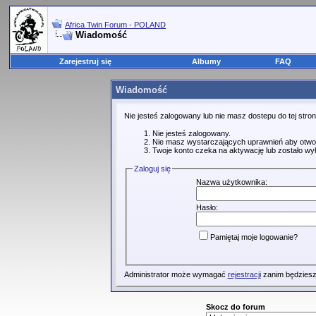
Africa Twin Forum - POLAND
Wiadomość
Zarejestruj się
Albumy
FAQ
Wiadomość
Nie jesteś zalogowany lub nie masz dostepu do tej str
Nie jesteś zalogowany.
Nie masz wystarczających uprawnień aby otwo
Twoje konto czeka na aktywację lub zostało wy
Zaloguj się
Nazwa użytkownika:
Hasło:
Pamiętaj moje logowanie?
Administrator może wymagać
rejestracji
zanim będziesz
Skocz do forum