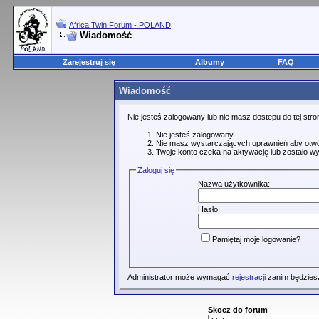
Africa Twin Forum - POLAND
Wiadomość
Zarejestruj się
Albumy
FAQ
Wiadomość
Nie jesteś zalogowany lub nie masz dostepu do tej st
Nie jesteś zalogowany.
Nie masz wystarczających uprawnień aby otwo
Twoje konto czeka na aktywację lub zostało wy
Zaloguj się
Nazwa użytkownika:
Hasło:
Pamiętaj moje logowanie?
Administrator może wymagać
rejestracji
zanim będziesz
Skocz do forum