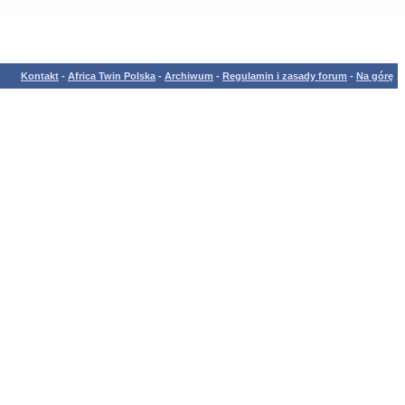
Kontakt
-
Africa Twin Polska
-
Archiwum
-
Regulamin i zasady forum
-
Na górę