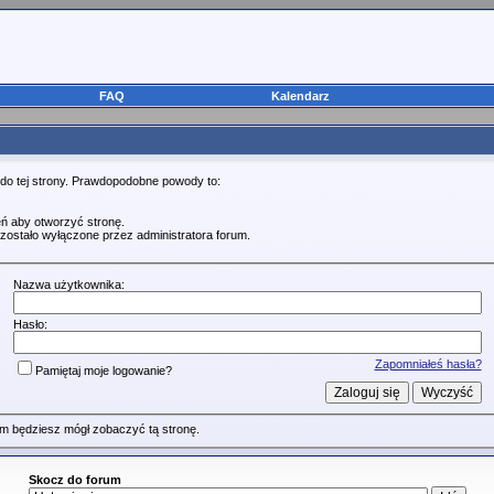
FAQ
Kalendarz
 do tej strony. Prawdopodobne powody to:
ń aby otworzyć stronę.
zostało wyłączone przez administratora forum.
Nazwa użytkownika:
Hasło:
Zapomniałeś hasła?
Pamiętaj moje logowanie?
m będziesz mógł zobaczyć tą stronę.
Skocz do forum