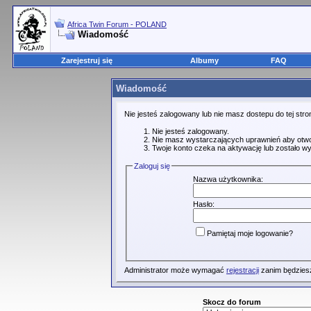
Africa Twin Forum - POLAND
Wiadomość
Zarejestruj się
Albumy
FAQ
Wiadomość
Nie jesteś zalogowany lub nie masz dostepu do tej st
Nie jesteś zalogowany.
Nie masz wystarczających uprawnień aby otwo
Twoje konto czeka na aktywację lub zostało wy
Zaloguj się
Nazwa użytkownika:
Hasło:
Pamiętaj moje logowanie?
Administrator może wymagać
rejestracji
zanim będziesz
Skocz do forum