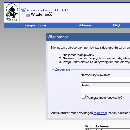
Africa Twin Forum - POLAND
Wiadomość
Zarejestruj się
Albumy
FAQ
Wiadomość
Nie jesteś zalogowany lub nie masz dostepu do tej str
Nie jesteś zalogowany.
Nie masz wystarczających uprawnień aby otwo
Twoje konto czeka na aktywację lub zostało wy
Zaloguj się
Nazwa użytkownika:
Hasło:
Pamiętaj moje logowanie?
Administrator może wymagać
rejestracji
zanim będziesz
Skocz do forum