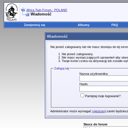
Africa Twin Forum - POLAND
Wiadomość
Zarejestruj się
Albumy
FAQ
Wiadomość
Nie jesteś zalogowany lub nie masz dostepu do tej str
Nie jesteś zalogowany.
Nie masz wystarczających uprawnień aby otwo
Twoje konto czeka na aktywację lub zostało wy
Zaloguj się
Nazwa użytkownika:
Hasło:
Pamiętaj moje logowanie?
Administrator może wymagać
rejestracji
zanim będziesz
Skocz do forum