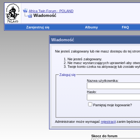
Africa Twin Forum - POLAND
Wiadomość
Zarejestruj się
Albumy
FAQ
Wiadomość
Nie jesteś zalogowany lub nie masz dostepu do tej str
Nie jesteś zalogowany.
Nie masz wystarczających uprawnień aby otwo
Twoje konto czeka na aktywację lub zostało wy
Zaloguj się
Nazwa użytkownika:
Hasło:
Pamiętaj moje logowanie?
Administrator może wymagać
rejestracji
zanim będziesz
Skocz do forum