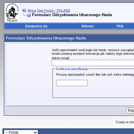
Africa Twin Forum - POLAND
Formularz Odzyskiwania Utraconego Hasła
Zarejestruj się
Albumy
FAQ
Formularz Odzyskiwania Utraconego Hasła
Jeśli zapomniałeś swój login lub hasło, możesz zarządać
email zostaną wysłane instrukcje jak należy tego dokona
Adres email:
Graficzna weryfikacja
Proszę wprowadzić sześć liter lub cyfr, które widniej
Czasy w str