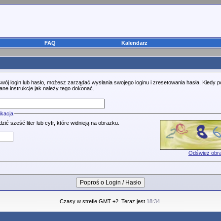
FAQ
Kalendarz
swój login lub hasło, możesz zarządać wysłania swojego loginu i zresetowania hasła. Kiedy 
ane instrukcje jak należy tego dokonać.
ikacja
ć sześć liter lub cyfr, które widnieją na obrazku.
Odśwież obr
Czasy w strefie GMT +2. Teraz jest
18:34
.