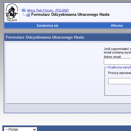
Africa Twin Forum - POLAND
Formularz Odzyskiwania Utraconego Hasła
Zarejestruj się
Albumy
Formularz Odzyskiwania Utraconego Hasła
Jeśli zapomniałeś 
email zostaną wysł
Adres email:
Graficzna weryf
Proszę wprowadzi