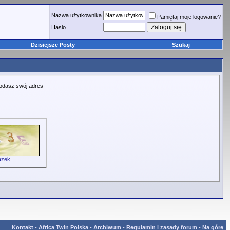
Nazwa użytkownika
Pamiętaj moje logowanie?
Hasło
Dzisiejsze Posty
Szukaj
podasz swój adres
azek
Kontakt
-
Africa Twin Polska
-
Archiwum
-
Regulamin i zasady forum
-
Na górę