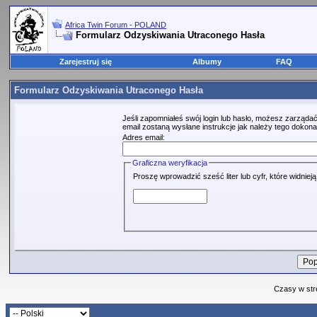
Africa Twin Forum - POLAND
Formularz Odzyskiwania Utraconego Hasła
Zarejestruj się
Albumy
FAQ
Formularz Odzyskiwania Utraconego Hasła
Jeśli zapomniałeś swój login lub hasło, możesz zarządać
email zostaną wysłane instrukcje jak należy tego dokona
Adres email:
Graficzna weryfikacja
Proszę wprowadzić sześć liter lub cyfr, które widniej
Czasy w str