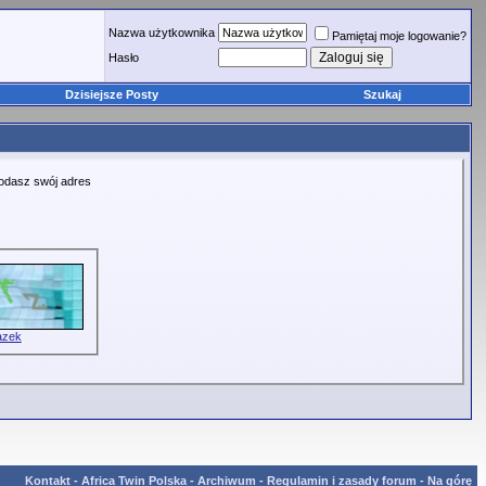
Nazwa użytkownika
Pamiętaj moje logowanie?
Hasło
Dzisiejsze Posty
Szukaj
podasz swój adres
azek
Kontakt
-
Africa Twin Polska
-
Archiwum
-
Regulamin i zasady forum
-
Na górę