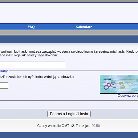
FAQ
Kalendarz
swój login lub hasło, możesz zarządać wysłania swojego loginu i zresetowania hasła. Kiedy 
ane instrukcje jak należy tego dokonać.
ikacja
ć sześć liter lub cyfr, które widnieją na obrazku.
Odśwież obr
Czasy w strefie GMT +2. Teraz jest
20:50
.