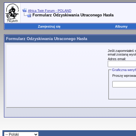
Africa Twin Forum - POLAND
Formularz Odzyskiwania Utraconego Hasła
Zarejestruj się
Albumy
Formularz Odzyskiwania Utraconego Hasła
Jeśli zapomniałeś 
email zostaną wysł
Adres email:
Graficzna weryf
Proszę wprowadzi