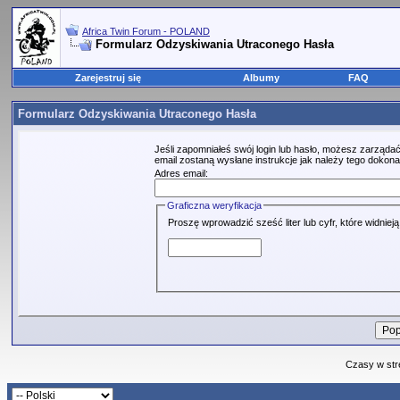
Africa Twin Forum - POLAND
Formularz Odzyskiwania Utraconego Hasła
Zarejestruj się
Albumy
FAQ
Formularz Odzyskiwania Utraconego Hasła
Jeśli zapomniałeś swój login lub hasło, możesz zarządać
email zostaną wysłane instrukcje jak należy tego dokona
Adres email:
Graficzna weryfikacja
Proszę wprowadzić sześć liter lub cyfr, które widniej
Czasy w str