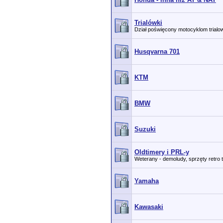
Trialówki
Dział poświęcony motocyklom trial
Husqvarna 701
KTM
BMW
Suzuki
Oldtimery i PRL-y
Weterany - demoludy, sprzęty retro 
Yamaha
Kawasaki