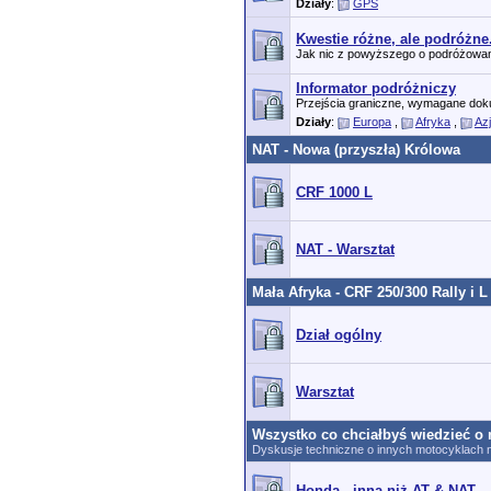
Działy
:
GPS
Kwestie różne, ale podróżne
Jak nic z powyższego o podróżowaniu 
Informator podróżniczy
Przejścia graniczne, wymagane dok
Działy
:
Europa
,
Afryka
,
Az
NAT - Nowa (przyszła) Królowa
CRF 1000 L
NAT - Warsztat
Mała Afryka - CRF 250/300 Rally i L
Dział ogólny
Warsztat
Wszystko co chciałbyś wiedzieć o 
Dyskusje techniczne o innych motocyklach n
Honda - inna niż AT & NAT