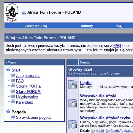
Africa Twin Forum - POLAND
Zarejestruj się
Albumy
FAQ
Witaj na Africa Twin Forum - POLAND.
Jeśli jest to Twoja pierwsza wizyta, koniecznie zapoznaj się z
FAQ
i obsł
niedostępnych osobom niezarejestrowanym. Lista forum znajduje się poniż
• Menu
Forum
Główny dział
Start
Czyli wszystko czym żyje Afrykaner
Zarejestruj się
FAQ
Lejdis
Strona PUFFa
Motocykl + kobieta, czyli wszystko
Stare FORUM
Wszystko dla Afryki
Użytkownicy
Wszystkie nieoryginalne rozwiązan
Kalendarz
motocykla. Gmole, stelaże, kufry, s
modyfikacje zawieszeń, kierownic, g
scottoilery...
Pogoda
Sprawdzanie pogody
Wszystko dla Afrykańczyka
Ciuchy, buty, kaski, gogle, rękawic
zbroje i inne gadżety które chcesz o
Działy
:
Kaski
,
Ciuch Afrykań