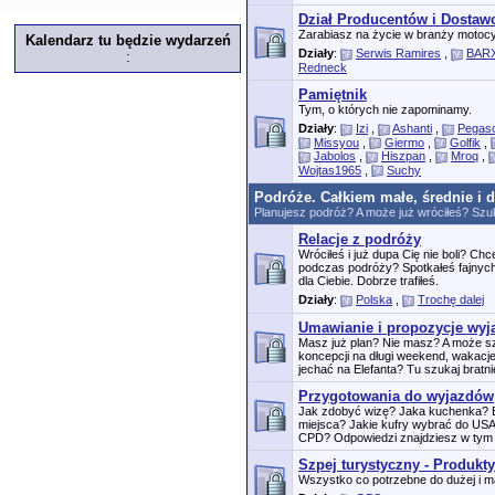
Dział Producentów i Dosta
Zarabiasz na życie w branży motocy
Kalendarz tu będzie wydarzeń
Działy
:
Serwis Ramires
,
BARX
:
Redneck
Pamiętnik
Tym, o których nie zapominamy.
Działy
:
Izi
,
Ashanti
,
Pegas
Missyou
,
Giermo
,
Golfik
,
Jabolos
,
Hiszpan
,
Mroq
,
Wojtas1965
,
Suchy
Podróże. Całkiem małe, średnie i 
Planujesz podróż? A może już wróciłeś? Szuk
Relacje z podróży
Wróciłeś i już dupa Cię nie boli? C
podczas podróży? Spotkałeś fajnych
dla Ciebie. Dobrze trafiłeś.
Działy
:
Polska
,
Trochę dalej
Umawianie i propozycje wy
Masz już plan? Nie masz? A może 
koncepcji na długi weekend, wakacj
jechać na Elefanta? Tu szukaj bratnie
Przygotowania do wyjazdów
Jak zdobyć wizę? Jaka kuchenka? B
miejsca? Jakie kufry wybrać do US
CPD? Odpowiedzi znajdziesz w tym 
Szpej turystyczny - Produkty
Wszystko co potrzebne do dużej i ma