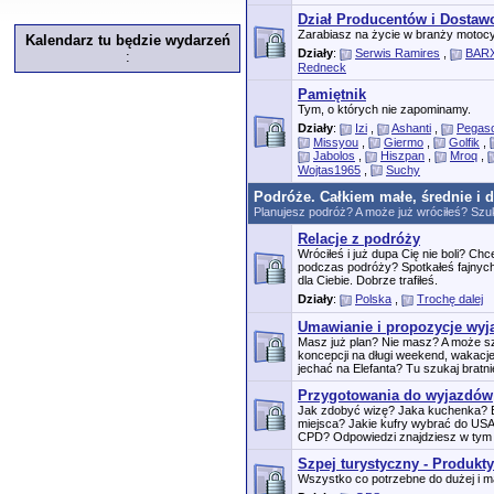
Dział Producentów i Dosta
Zarabiasz na życie w branży motocy
Kalendarz tu będzie wydarzeń
Działy
:
Serwis Ramires
,
BARX
:
Redneck
Pamiętnik
Tym, o których nie zapominamy.
Działy
:
Izi
,
Ashanti
,
Pegas
Missyou
,
Giermo
,
Golfik
,
Jabolos
,
Hiszpan
,
Mroq
,
Wojtas1965
,
Suchy
Podróże. Całkiem małe, średnie i 
Planujesz podróż? A może już wróciłeś? Szuk
Relacje z podróży
Wróciłeś i już dupa Cię nie boli? C
podczas podróży? Spotkałeś fajnych
dla Ciebie. Dobrze trafiłeś.
Działy
:
Polska
,
Trochę dalej
Umawianie i propozycje wy
Masz już plan? Nie masz? A może 
koncepcji na długi weekend, wakacj
jechać na Elefanta? Tu szukaj bratnie
Przygotowania do wyjazdów
Jak zdobyć wizę? Jaka kuchenka? B
miejsca? Jakie kufry wybrać do US
CPD? Odpowiedzi znajdziesz w tym 
Szpej turystyczny - Produkty
Wszystko co potrzebne do dużej i ma