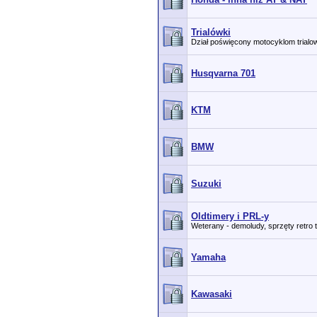
Trialówki
Dział poświęcony motocyklom trial
Husqvarna 701
KTM
BMW
Suzuki
Oldtimery i PRL-y
Weterany - demoludy, sprzęty retro 
Yamaha
Kawasaki