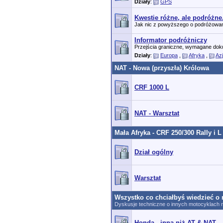
Działy
:
GPS
Kwestie różne, ale podróżne
Jak nic z powyższego o podróżowaniu 
Informator podróżniczy
Przejścia graniczne, wymagane dok
Działy
:
Europa
,
Afryka
,
Az
NAT - Nowa (przyszła) Królowa
CRF 1000 L
NAT - Warsztat
Mała Afryka - CRF 250/300 Rally i L
Dział ogólny
Warsztat
Wszystko co chciałbyś wiedzieć o 
Dyskusje techniczne o innych motocyklach n
Honda - inna niż AT & NAT