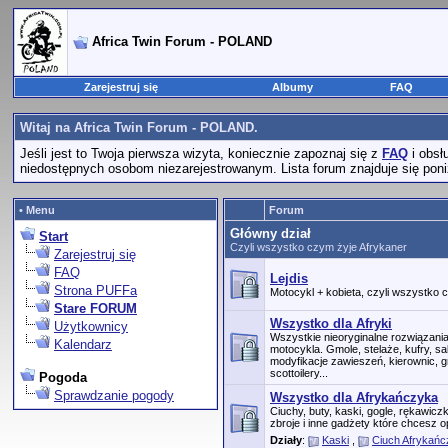
Africa Twin Forum - POLAND
Zarejestruj się
Albumy
FAQ
Witaj na Africa Twin Forum - POLAND.
Jeśli jest to Twoja pierwsza wizyta, koniecznie zapoznaj się z
FAQ
i obsł
niedostępnych osobom niezarejestrowanym. Lista forum znajduje się poniż
• Menu
Forum
Główny dział
Start
Czyli wszystko czym żyje Afrykaner
Zarejestruj się
FAQ
Lejdis
Strona PUFFa
Motocykl + kobieta, czyli wszystko
Stare FORUM
Wszystko dla Afryki
Użytkownicy
Wszystkie nieoryginalne rozwiązan
Kalendarz
motocykla. Gmole, stelaże, kufry, s
modyfikacje zawieszeń, kierownic, g
scottoilery...
Pogoda
Sprawdzanie pogody
Wszystko dla Afrykańczyka
Ciuchy, buty, kaski, gogle, rękawic
zbroje i inne gadżety które chcesz o
Działy
:
Kaski
,
Ciuch Afrykań