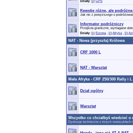
Działy
:
GPS
Kwestie różne, ale podróżne
Jak nic z powyższego o podróżowaniu 
Informator podróżniczy
Przejścia graniczne, wymagane dok
Działy
:
Europa
,
Afryka
,
Az
NAT - Nowa (przyszła) Królowa
CRF 1000 L
NAT - Warsztat
Mała Afryka - CRF 250/300 Rally i L
Dział ogólny
Warsztat
Wszystko co chciałbyś wiedzieć o 
Dyskusje techniczne o innych motocyklach n
Honda - inna niż AT & NAT