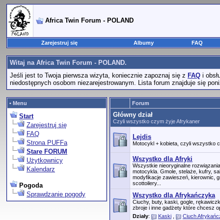
Africa Twin Forum - POLAND
Zarejestruj się
Albumy
FAQ
Witaj na Africa Twin Forum - POLAND.
Jeśli jest to Twoja pierwsza wizyta, koniecznie zapoznaj się z
FAQ
i obsł
niedostępnych osobom niezarejestrowanym. Lista forum znajduje się poniż
• Menu
Forum
Główny dział
Start
Czyli wszystko czym żyje Afrykaner
Zarejestruj się
FAQ
Lejdis
Strona PUFFa
Motocykl + kobieta, czyli wszystko
Stare FORUM
Wszystko dla Afryki
Użytkownicy
Wszystkie nieoryginalne rozwiązan
Kalendarz
motocykla. Gmole, stelaże, kufry, s
modyfikacje zawieszeń, kierownic, g
scottoilery...
Pogoda
Sprawdzanie pogody
Wszystko dla Afrykańczyka
Ciuchy, buty, kaski, gogle, rękawic
zbroje i inne gadżety które chcesz o
Działy
:
Kaski
,
Ciuch Afrykań