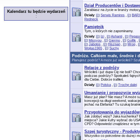
Dział Producentów i Dosta
Zarabiasz na życie w branży motocy
Kalendarz tu będzie wydarzeń
Działy
:
Serwis Ramires
,
BARX
:
Redneck
Pamiętnik
Tym, o których nie zapominamy.
Działy
:
Izi
,
Ashanti
,
Pegas
Missyou
,
Giermo
,
Golfik
,
Jabolos
,
Hiszpan
,
Mroq
,
Wojtas1965
,
Suchy
Podróże. Całkiem małe, średnie i 
Planujesz podróż? A może już wróciłeś? Szuk
Relacje z podróży
Wróciłeś i już dupa Cię nie boli? C
podczas podróży? Spotkałeś fajnych
dla Ciebie. Dobrze trafiłeś.
Działy
:
Polska
,
Trochę dalej
Umawianie i propozycje wy
Masz już plan? Nie masz? A może 
koncepcji na długi weekend, wakacj
jechać na Elefanta? Tu szukaj bratnie
Przygotowania do wyjazdów
Jak zdobyć wizę? Jaka kuchenka? B
miejsca? Jakie kufry wybrać do US
CPD? Odpowiedzi znajdziesz w tym 
Szpej turystyczny - Produkty
Wszystko co potrzebne do dużej i ma