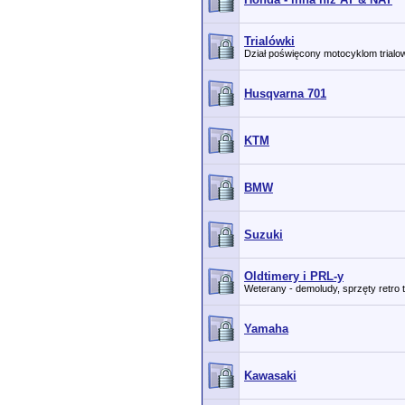
Trialówki
Dział poświęcony motocyklom trial
Husqvarna 701
KTM
BMW
Suzuki
Oldtimery i PRL-y
Weterany - demoludy, sprzęty retro 
Yamaha
Kawasaki