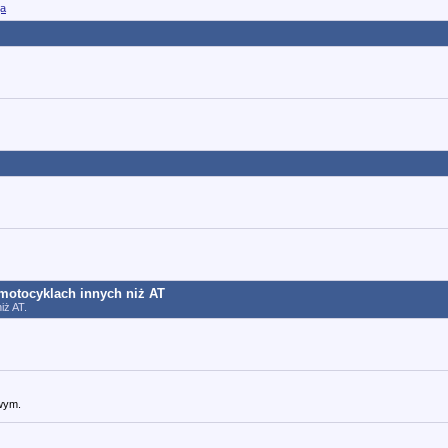
ja
motocyklach innych niż AT
iż AT.
owym.