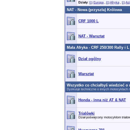
Działy
:
Europa
,
Afryka
,
Az
NAT - Nowa (przyszła) Królowa
CRF 1000 L
NAT - Warsztat
Mała Afryka - CRF 250/300 Rally i L
Dział ogólny
Warsztat
Wszystko co chciałbyś wiedzieć o 
Dyskusje techniczne o innych motocyklach n
Honda - inna niż AT & NAT
Trialówki
Dział poświęcony motocyklom trial