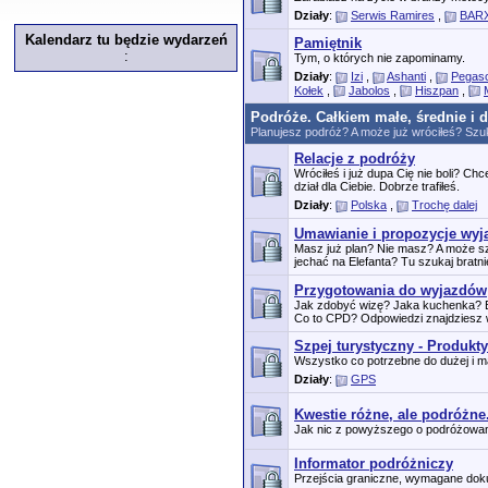
Działy
:
Serwis Ramires
,
BARX
Kalendarz tu będzie wydarzeń
Pamiętnik
:
Tym, o których nie zapominamy.
Działy
:
Izi
,
Ashanti
,
Pegas
Kołek
,
Jabolos
,
Hiszpan
,
Podróże. Całkiem małe, średnie i 
Planujesz podróż? A może już wróciłeś? Szuk
Relacje z podróży
Wróciłeś i już dupa Cię nie boli? 
dział dla Ciebie. Dobrze trafiłeś.
Działy
:
Polska
,
Trochę dalej
Umawianie i propozycje wy
Masz już plan? Nie masz? A może s
jechać na Elefanta? Tu szukaj bratnie
Przygotowania do wyjazdów
Jak zdobyć wizę? Jaka kuchenka? B
Co to CPD? Odpowiedzi znajdziesz w
Szpej turystyczny - Produkty
Wszystko co potrzebne do dużej i ma
Działy
:
GPS
Kwestie różne, ale podróżne
Jak nic z powyższego o podróżowaniu 
Informator podróżniczy
Przejścia graniczne, wymagane dok