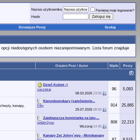
Nazwa użytkownika
Pamiętaj moje logowanie?
Hasło
Dzisiejsze Posty
Szukaj
 opcji niedostępnych osobom niezarejestrowanym. Lista forum znajduje
Ostatni Post / Autor
Wątki
Posty
Dzień Kobiet :)
96
5,093
zaczekaj
08.03.2026
23:05
Kierunkowskazy (zamówienie...
914
25,885
uchwyty, kanapy,
Fifty
29.07.2026
08:59
Zajebiaszcza kominiarka na lato,...
808
22,213
spider2you
Wczoraj
14:45
Kanapy Zet Johny`ego - Motokanapy
87
8,515