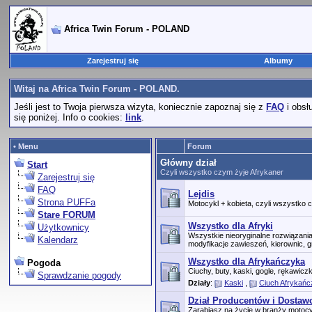
Africa Twin Forum - POLAND
Zarejestruj się
Albumy
Witaj na Africa Twin Forum - POLAND.
Jeśli jest to Twoja pierwsza wizyta, koniecznie zapoznaj się z
FAQ
i obsł
się poniżej. Info o cookies:
link
.
• Menu
Forum
Główny dział
Start
Czyli wszystko czym żyje Afrykaner
Zarejestruj się
FAQ
Lejdis
Strona PUFFa
Motocykl + kobieta, czyli wszystko
Stare FORUM
Wszystko dla Afryki
Użytkownicy
Wszystkie nieoryginalne rozwiązani
Kalendarz
modyfikacje zawieszeń, kierownic, gn
Wszystko dla Afrykańczyka
Pogoda
Ciuchy, buty, kaski, gogle, rękawicz
Sprawdzanie pogody
Działy
:
Kaski
,
Ciuch Afrykań
Dział Producentów i Dosta
Zarabiasz na życie w branży motocy