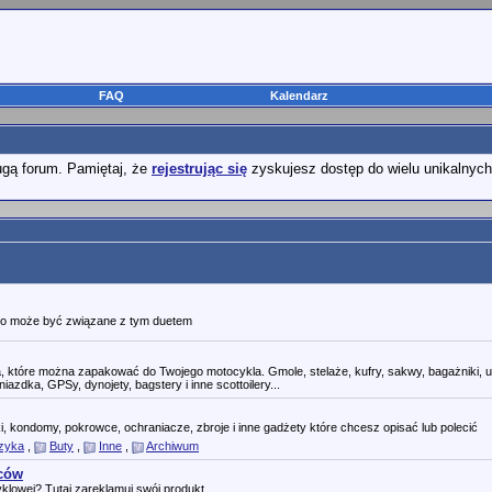
FAQ
Kalendarz
ugą forum. Pamiętaj, że
rejestrując się
zyskujesz dostęp do wielu unikalnych
 co może być związane z tym duetem
a, które można zapakować do Twojego motocykla. Gmole, stelaże, kufry, sakwy, bagażniki, 
iazdka, GPSy, dynojety, bagstery i inne scottoilery...
ki, kondomy, pokrowce, ochraniacze, zbroje i inne gadżety które chcesz opisać lub polecić
czyka
,
Buty
,
Inne
,
Archiwum
wców
klowej? Tutaj zareklamuj swój produkt.