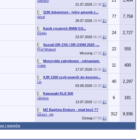
21
1,404
Siara00
21.07.2026
22:38
1190 Adventure - tylny amorek z...
77
7,759
goral
28.07.2026
19:43
Kącik cycatych BMW GS...
24
2,727
Dzieju
23.07.2026
06:15
Suzuki DR-Z4S i DR-Z4SM 2025 -...
22
555
Prof.Woland
Wczoraj
17:22
Motocykle zabytkowe - odnawiam.
11
400
rrolek
17.07.2026
08:42
XJR 1300 czyli powrót do korzeni...
40
2,297
Lis
03.08.2026
15:33
Kawasaki KLE 500
6
181
ramires
13.07.2026
12:12
MZ Baghira Enduro - miał ktoś ??
312
9,936
lukasz_vip
Dzisiaj
07:59
rup i gangów