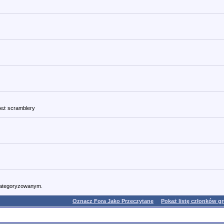
też scramblery
kategoryzowanym.
Oznacz Fora Jako Przeczytane
Pokaż listę członków g