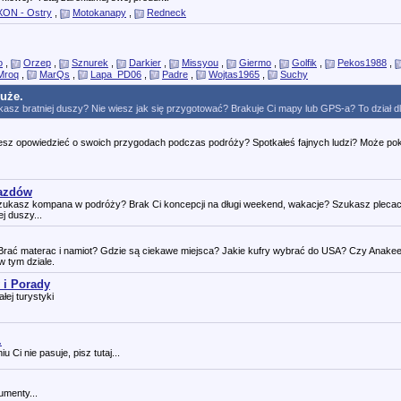
ON - Ostry
,
Motokanapy
,
Redneck
o
,
Orzep
,
Sznurek
,
Darkier
,
Missyou
,
Giermo
,
Golfik
,
Pekos1988
,
Mroq
,
MarQs
,
Lapa_PD06
,
Padre
,
Wojtas1965
,
Suchy
duże.
asz bratniej duszy? Nie wiesz jak się przygotować? Brakuje Ci mapy lub GPS-a? To dział dl
Chcesz opowiedzieć o swoich przygodach podczas podróży? Spotkałeś fajnych ludzi? Może po
jazdów
zukasz kompana w podróży? Brak Ci koncepcji na długi weekend, wakacje? Szukasz plecac
j duszy...
rać materac i namiot? Gdzie są ciekawe miejsca? Jakie kufry wybrać do USA? Czy Anakee
 tym dziale.
 i Porady
łej turystyki
.
Ci nie pasuje, pisz tutaj...
umenty...