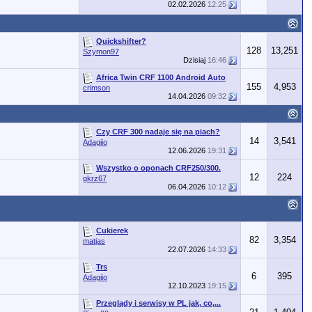
02.02.2026
12:25
Quickshifter?
128
13,251
Szymon97
Dzisiaj
16:46
Africa Twin CRF 1100 Android Auto
155
4,953
crimson
14.04.2026
09:32
Czy CRF 300 nadaje się na piach?
14
3,541
Adagiio
12.06.2026
19:31
Wszystko o oponach CRF250/300.
12
224
gkrz67
06.04.2026
10:12
Cukierek
82
3,354
matjas
22.07.2026
14:33
Trs
6
395
Adagiio
12.10.2023
19:15
Przeglądy i serwisy w PL jak, co,...