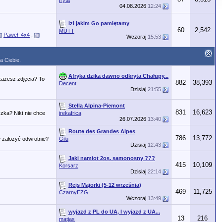
fryta
04.08.2026
12:24
Izi jakim Go pamiętamy
60
2,542
MUTT
Paweł_4x4
,
Wczoraj
15:53
a Ciebie.
Afryka dzika dawno odkryta Chałupy...
każesz zdjęcia? To
882
38,393
Decent
Dzisiaj
21:55
Stella Alpina-Piemont
831
16,623
zka? Nikt nie chce
irekafrica
26.07.2026
13:40
Route des Grandes Alpes
786
13,772
 założyć odwrotnie?
Gilu
Dzisiaj
12:43
Jaki namiot 2os. samonosny ???
415
10,109
Korsarz
Dzisiaj
22:14
Rejs Majorki (5-12 września)
469
11,725
CzarnyEZG
Wczoraj
13:49
wyjazd z PL do UA, I wyjazd z UA...
13
216
matjas