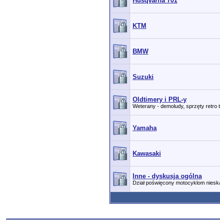
Husqvarna 701
KTM
BMW
Suzuki
Oldtimery i PRL-y
Weterany - demoludy, sprzęty retro 
Yamaha
Kawasaki
Inne - dyskusja ogólna
Dział poświęcony motocyklom nies