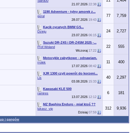
21
1,404
Siara00
21.07.2026
22:38
1190 Adventure - tylny amorek z...
77
7,759
goral
28.07.2026
19:43
Kącik cycatych BMW GS...
24
2,727
Dzieju
23.07.2026
06:15
Suzuki DR-Z4S i DR-Z4SM 2025 -...
22
555
Prof.Woland
Wczoraj
17:22
Motocykle zabytkowe - odnawiam.
11
400
rrolek
17.07.2026
08:42
XJR 1300 czyli powrót do korzeni...
40
2,297
Lis
03.08.2026
15:33
Kawasaki KLE 500
6
181
ramires
13.07.2026
12:12
MZ Baghira Enduro - miał ktoś ??
312
9,936
lukasz_vip
Dzisiaj
07:59
rup i gangów