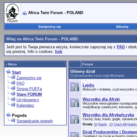
Africa Twin Forum - POLAND
Zarejestruj się
Albumy
Witaj na Africa Twin Forum - POLAND.
Jeśli jest to Twoja pierwsza wizyta, koniecznie zapoznaj się z
FAQ
i obsł
się poniżej. Info o cookies:
link
.
• Menu
Forum
Główny dział
Start
Czyli wszystko czym żyje Afrykaner
Zarejestruj się
FAQ
Lejdis
Strona PUFFa
Motocykl + kobieta, czyli wszystko
Stare FORUM
Wszystko dla Afryki
Użytkownicy
Wszystkie nieoryginalne rozwiązani
Kalendarz
modyfikacje zawieszeń, kierownic, gn
Wszystko dla Afrykańczyka
Pogoda
Ciuchy, buty, kaski, gogle, rękawicz
Sprawdzanie pogody
Działy
:
Kaski
,
Ciuch Afrykań
Dział Producentów i Dosta
Zarabiasz na życie w branży motocy