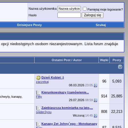
Nazwa użytkownika
Pamiętaj moje logowanie?
Hasło
Dzisiejsze Posty
Szukaj
 opcji niedostępnych osobom niezarejestrowanym. Lista forum znajduje
Ostatni Post / Autor
Wątki
Posty
Dzień Kobiet :)
96
5,093
zaczekaj
08.03.2026
23:05
Kierunkowskazy (zamówienie...
914
25,885
uchwyty, kanapy,
Fifty
29.07.2026
08:59
Zajebiaszcza kominiarka na lato,...
808
22,213
spider2you
Wczoraj
14:45
Kanapy Zet Johny`ego - Motokanapy
87
8,515