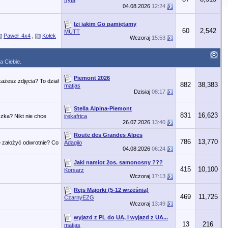
fryta
04.08.2026
12:24
Izi jakim Go pamiętamy
60
2,542
MUTT
Paweł_4x4
,
Kołek
Wczoraj
15:53
a Ciebie.
Piemont 2026
ażesz zdjęcia? To dział
882
38,383
matjas
Dzisiaj
08:17
Stella Alpina-Piemont
831
16,623
zka? Nikt nie chce
irekafrica
26.07.2026
13:40
Route des Grandes Alpes
786
13,770
 założyć odwrotnie? Co
Adagiio
04.08.2026
06:24
Jaki namiot 2os. samonosny ???
415
10,100
Korsarz
Wczoraj
17:13
Rejs Majorki (5-12 września)
469
11,725
CzarnyEZG
Wczoraj
13:49
wyjazd z PL do UA, I wyjazd z UA...
13
216
matjas