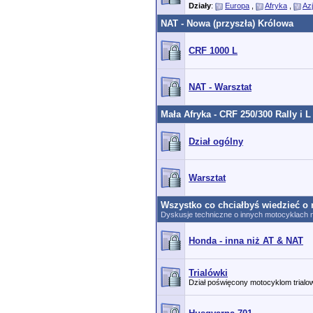
Działy
:
Europa
,
Afryka
,
Az
NAT - Nowa (przyszła) Królowa
CRF 1000 L
NAT - Warsztat
Mała Afryka - CRF 250/300 Rally i L
Dział ogólny
Warsztat
Wszystko co chciałbyś wiedzieć o 
Dyskusje techniczne o innych motocyklach n
Honda - inna niż AT & NAT
Trialówki
Dział poświęcony motocyklom trial