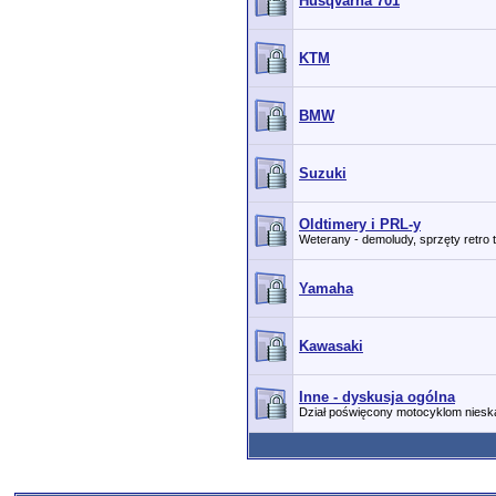
Husqvarna 701
KTM
BMW
Suzuki
Oldtimery i PRL-y
Weterany - demoludy, sprzęty retro 
Yamaha
Kawasaki
Inne - dyskusja ogólna
Dział poświęcony motocyklom nies