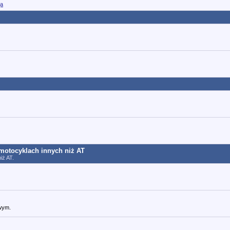
ja
motocyklach innych niż AT
iż AT.
owym.