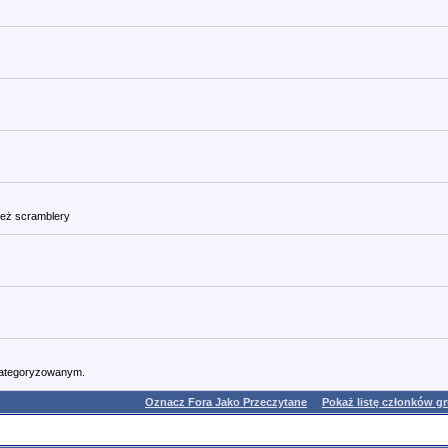
też scramblery
kategoryzowanym.
Oznacz Fora Jako Przeczytane
Pokaż listę członków g