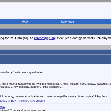
FAQ
Kalendarz
ugą forum. Pamiętaj, że
rejestrując się
zyskujesz dostęp do wielu unikalnych
 co może być związane z tym duetem
a, które można zapakować do Twojego motocykla. Gmole, stelaże, kufry, sakwy, bagażniki, 
iazdka, GPSy, dynojety, bagstery i inne scottoilery...
ki, kondomy, pokrowce, ochraniacze, zbroje i inne gadżety które chcesz opisać lub polecić
czyka
,
Buty
,
Inne
,
Archiwum
wców
klowej? Tutaj zareklamuj swój produkt.