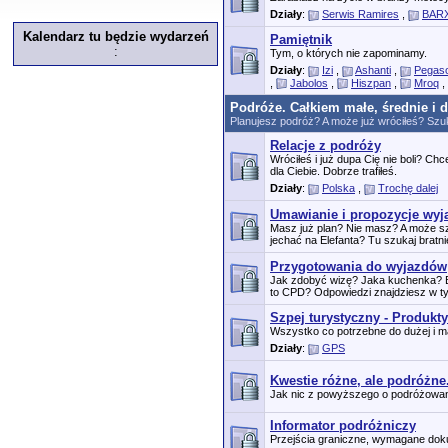
Działy
:
Serwis Ramires
,
BARX
Kalendarz tu będzie wydarzeń
Pamiętnik
:
Tym, o których nie zapominamy.
Działy
:
Izi
,
Ashanti
,
Pegas
,
Jabolos
,
Hiszpan
,
Mroq
,
Podróże. Całkiem małe, średnie i 
Planujesz podróż? A może już wróciłeś? Szuk
Relacje z podróży
Wróciłeś i już dupa Cię nie boli? C
dla Ciebie. Dobrze trafiłeś.
Działy
:
Polska
,
Trochę dalej
Umawianie i propozycje wy
Masz już plan? Nie masz? A może s
jechać na Elefanta? Tu szukaj bratnie
Przygotowania do wyjazdów
Jak zdobyć wizę? Jaka kuchenka? B
to CPD? Odpowiedzi znajdziesz w ty
Szpej turystyczny - Produkty
Wszystko co potrzebne do dużej i ma
Działy
:
GPS
Kwestie różne, ale podróżne
Jak nic z powyższego o podróżowaniu 
Informator podróżniczy
Przejścia graniczne, wymagane dok