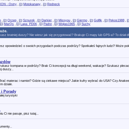
ON - Ostry
,
Motokanapy
,
Redneck
o
,
Orzep
,
Sznurek
,
Darkier
,
Missyou
,
Giermo
,
Golfik
,
Pekos1988
,
MarQs
,
Lapa_PD06
,
Padre
,
Wojtas1965
,
Suchy
duże.
asz bratniej duszy? Nie wiesz jak się przygotować? Brakuje Ci mapy lub GPS-a? To dział dl
hcesz opowiedzieć o swoich przygodach podczas podróży? Spotkałeś fajnych ludzi? Może pok
jazdów
zukasz kompana w podróży? Brak Ci koncepcji na długi weekend, wakacje? Szukasz plecac
j duszy...
rać materac i namiot? Gdzie są ciekawe miejsca? Jakie kufry wybrać do USA? Czy Anakee
m dziale.
 i Porady
łej turystyki
.
Ci nie pasuje, pisz tutaj...
umenty...