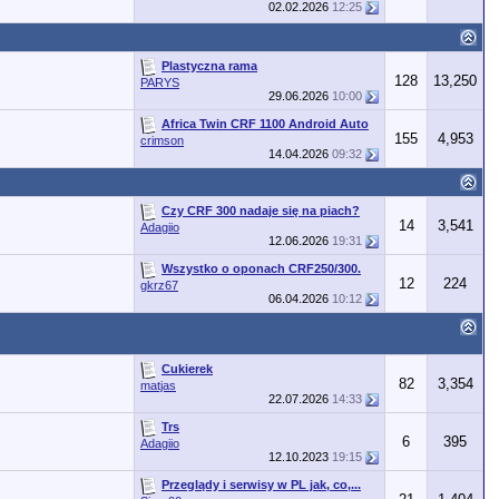
02.02.2026
12:25
Plastyczna rama
128
13,250
PARYS
29.06.2026
10:00
Africa Twin CRF 1100 Android Auto
155
4,953
crimson
14.04.2026
09:32
Czy CRF 300 nadaje się na piach?
14
3,541
Adagiio
12.06.2026
19:31
Wszystko o oponach CRF250/300.
12
224
gkrz67
06.04.2026
10:12
Cukierek
82
3,354
matjas
22.07.2026
14:33
Trs
6
395
Adagiio
12.10.2023
19:15
Przeglądy i serwisy w PL jak, co,...