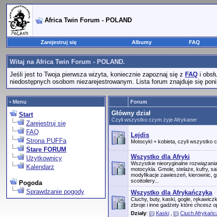
Africa Twin Forum - POLAND
Zarejestruj się
Albumy
FAQ
Witaj na Africa Twin Forum - POLAND.
Jeśli jest to Twoja pierwsza wizyta, koniecznie zapoznaj się z
FAQ
i obsł
niedostępnych osobom niezarejestrowanym. Lista forum znajduje się poniż
• Menu
Forum
Główny dział
Start
Czyli wszystko czym żyje Afrykaner
Zarejestruj się
FAQ
Lejdis
Strona PUFFa
Motocykl + kobieta, czyli wszystko
Stare FORUM
Wszystko dla Afryki
Użytkownicy
Wszystkie nieoryginalne rozwiązan
Kalendarz
motocykla. Gmole, stelaże, kufry, s
modyfikacje zawieszeń, kierownic, g
scottoilery...
Pogoda
Sprawdzanie pogody
Wszystko dla Afrykańczyka
Ciuchy, buty, kaski, gogle, rękawic
zbroje i inne gadżety które chcesz o
Działy
:
Kaski
,
Ciuch Afrykań