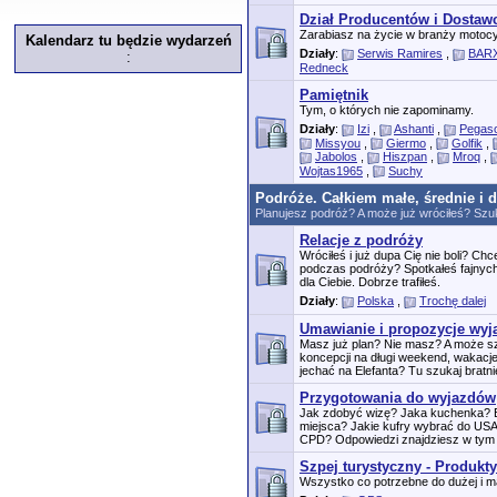
Dział Producentów i Dosta
Zarabiasz na życie w branży motocy
Kalendarz tu będzie wydarzeń
Działy
:
Serwis Ramires
,
BARX
:
Redneck
Pamiętnik
Tym, o których nie zapominamy.
Działy
:
Izi
,
Ashanti
,
Pegas
Missyou
,
Giermo
,
Golfik
,
Jabolos
,
Hiszpan
,
Mroq
,
Wojtas1965
,
Suchy
Podróże. Całkiem małe, średnie i 
Planujesz podróż? A może już wróciłeś? Szuk
Relacje z podróży
Wróciłeś i już dupa Cię nie boli? C
podczas podróży? Spotkałeś fajnych
dla Ciebie. Dobrze trafiłeś.
Działy
:
Polska
,
Trochę dalej
Umawianie i propozycje wy
Masz już plan? Nie masz? A może 
koncepcji na długi weekend, wakacj
jechać na Elefanta? Tu szukaj bratnie
Przygotowania do wyjazdów
Jak zdobyć wizę? Jaka kuchenka? B
miejsca? Jakie kufry wybrać do US
CPD? Odpowiedzi znajdziesz w tym 
Szpej turystyczny - Produkty
Wszystko co potrzebne do dużej i ma