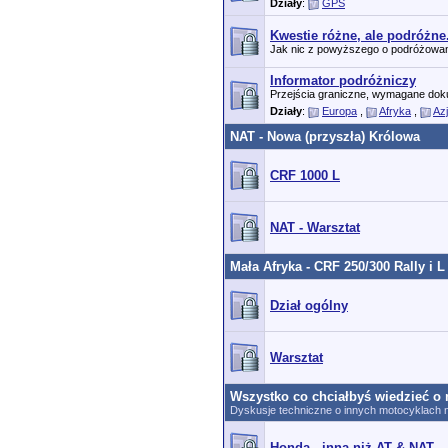
Działy
:
GPS
Kwestie różne, ale podróżne
Jak nic z powyższego o podróżowaniu 
Informator podróżniczy
Przejścia graniczne, wymagane dok
Działy
:
Europa
,
Afryka
,
Az
NAT - Nowa (przyszła) Królowa
CRF 1000 L
NAT - Warsztat
Mała Afryka - CRF 250/300 Rally i L
Dział ogólny
Warsztat
Wszystko co chciałbyś wiedzieć o 
Dyskusje techniczne o innych motocyklach n
Honda - inna niż AT & NAT