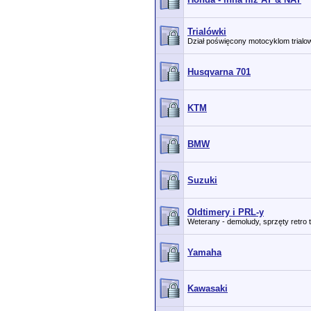
Trialówki
Dział poświęcony motocyklom trial
Husqvarna 701
KTM
BMW
Suzuki
Oldtimery i PRL-y
Weterany - demoludy, sprzęty retro 
Yamaha
Kawasaki