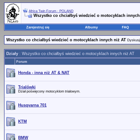
Africa Twin Forum - POLAND
Wszystko co chciałbyś wiedzieć o motocyklach innych
Zarejestruj się
Albumy
FAQ
Wszystko co chciałbyś wiedzieć o motocyklach innych niż AT
Dyskusje
Działy
: Wszystko co chciałbyś wiedzieć o motocyklach innych niż AT
Forum
Honda - inna niż AT & NAT
Trialówki
Dział poświęcony motocyklom trialowym.
Husqvarna 701
KTM
BMW