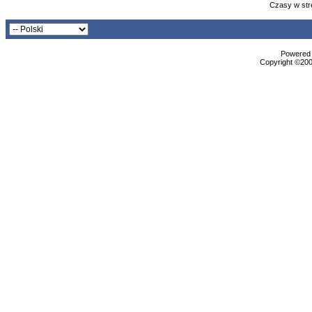
Czasy w str
Powered b
Copyright ©2000