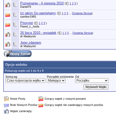
Pożegnanie - 4 sierpnia 2010
(
1
2
3
)
Daniel75
Izi jakim Go pamiętamy
(
1
2
3
...
Ostatnia Strona
)
sambor1965
Priorytet
(
1
2
3
)
Pawel_z_Jasla
26 lipca 2010 - wypadek
(
1
2
3
...
Ostatnia Strona
)
dr Madeyski
Jego zdaniem
dr Madeyski
Opcje widoku
Pokazuję wątki od 1 do 9 z 9
Sortuj wg
Porządek sortowania
Od
Nowe Posty
Gorący wątek z nowymi postami
Brak Nowych Postów
Gorący wątek nie zawierający nowych postów
Wątek zamknięty