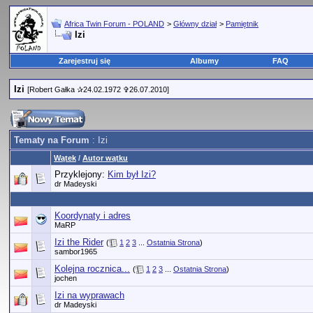
Africa Twin Forum - POLAND
>
Główny dział
>
Pamiętnik
Izi
Zarejestruj się
Albumy
FAQ
Izi
[Robert Gałka ✰24.02.1972 ✞26.07.2010]
Tematy na Forum
: Izi
Wątek
/
Autor wątku
Przyklejony:
Kim był Izi?
dr Madeyski
Koordynaty i adres
MaRP
Izi the Rider
(
1
2
3
...
Ostatnia Strona
)
sambor1965
Kolejna rocznica...
(
1
2
3
...
Ostatnia Strona
)
jochen
Izi na wyprawach
dr Madeyski