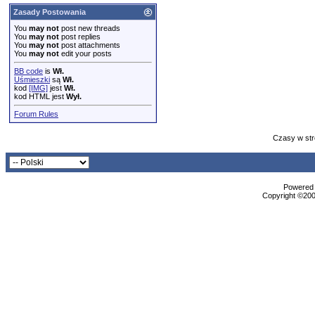
Zasady Postowania
You
may not
post new threads
You
may not
post replies
You
may not
post attachments
You
may not
edit your posts
BB code
is
Wł.
Uśmieszki
są
Wł.
kod
[IMG]
jest
Wł.
kod HTML jest
Wył.
Forum Rules
Czasy w str
Powered b
Copyright ©2000