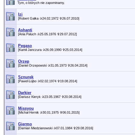
Tym, o których nie zapominamy.
Izi
[Robert Gałka ✰24.02.1972 ✞26.07.2010]
Ashanti
[Ania Paluch ✰25.05.1976 ✞29.07.2012]
Pegaso
[Kamil Janczura ✰26.09.1990 ✞25.03.2014]
Orzep
[Daniel Orzepowski ✰31.05.1973 ✞26.04.2014]
Sznurek
[Paweł Łojbo ✰02.02.1974 ✞19.08.2014]
Darkier
[Dariusz Kieryk ✰23.05.1967 ✞20.08.2014]
Missyou
[Michał Hernik ✰30.01.1975 ✞06.01.2015]
Giermo
[Damian Miedzianowski ✰07.01.1984 ✞29.08.2016]