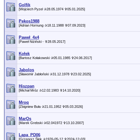
Golfik
[Wojciech Pyzel ✰28.05.1974 ✞05.01.2025]
Pekos1988
[Adrian Hornung ✰18.11.1988 ✞07.09.2023]
Paweł_4x4
[Paweł Niżiński - ✞28.05.2017]
Kołek
[Bartosz Kołakowski ✰05.01.1985 ✞24.06.2017]
Jabolos
[Sławomir Jabłoński ✰31.12.1978 ✞23.02.2025]
Hiszpan
[Michał Mróz ✰12.02.1983 ✞14.10.2020]
Mroq
[Zbigniew Buła ✰21.01.1952 ✞05.03.2026]
MarQs
[Marek Grebski ✰02.041972 ✞13.10.2007]
Lapa_PD06
[Grzegorz Ślęk ✰1976-05-12 ✞2024-12-03]