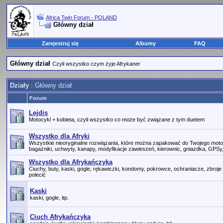
Africa Twin Forum - POLAND
Główny dział
Zarejestruj się
Albumy
FAQ
Główny dział
Czyli wszystko czym żyje Afrykaner
Działy
: Główny dział
Forum
Lejdis
Motocykl + kobieta, czyli wszystko co może być związane z tym duetem
Wszystko dla Afryki
Wszystkie nieoryginalne rozwiązania, które można zapakować do Twojego motoc
bagażniki, uchwyty, kanapy, modyfikacje zawieszeń, kierownic, gniazdka, GPSy, dy
Wszystko dla Afrykańczyka
Ciuchy, buty, kaski, gogle, rękawiczki, kondomy, pokrowce, ochraniacze, zbroje 
polecić
Kaski
kaski, gogle, itp.
Ciuch Afrykańczyka