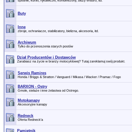
spodnie, kurtki, rękawiczki, kombinezony, bluzy enduro, itd.
Buty
Inne
zbroje, ochraniacze, stabilizatory, bielizna, akcesoria, itd.
Archiwum
Tylko do przenoszenia starych postów
Dział Producentów i Dostawców
Zarabiasz na życie w branży motocyklowej? Tutaj zareklamuj swój produkt.
Serwis Ramires
Honda / Briggs & Stratton / Vanguard / Mikasa / Wacker / Pramac / Fogo
BARXON - Ostry
Gmole, stelaże i inne żelastwa od Ostrego.
Motokanapy
Akcesoryjne kanapy
Redneck
Oferta Redneck'a
Pamiętnik