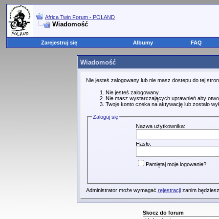
Africa Twin Forum - POLAND
Wiadomość
Zarejestruj się
Albumy
FAQ
Wiadomość
Nie jesteś zalogowany lub nie masz dostepu do tej str
Nie jesteś zalogowany.
Nie masz wystarczających uprawnień aby otwo
Twoje konto czeka na aktywację lub zostało wy
Zaloguj się
Nazwa użytkownika:
Hasło:
Pamiętaj moje logowanie?
Administrator może wymagać
rejestracji
zanim będziesz
Skocz do forum