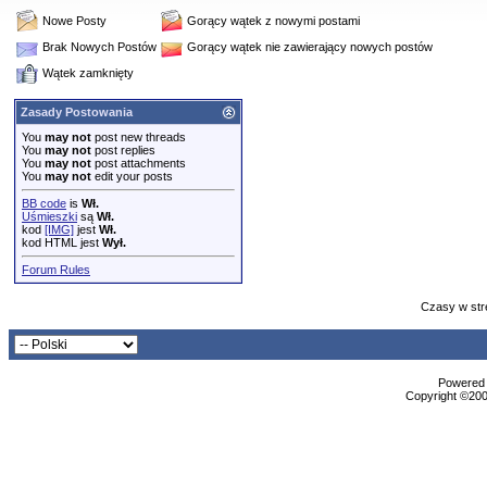
Nowe Posty
Gorący wątek z nowymi postami
Brak Nowych Postów
Gorący wątek nie zawierający nowych postów
Wątek zamknięty
Zasady Postowania
You
may not
post new threads
You
may not
post replies
You
may not
post attachments
You
may not
edit your posts
BB code
is
Wł.
Uśmieszki
są
Wł.
kod
[IMG]
jest
Wł.
kod HTML jest
Wył.
Forum Rules
Czasy w str
Powered b
Copyright ©2000