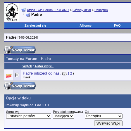
Africa Twin Forum - POLAND
>
Główny dział
>
Pamiętnik
Padre
Zarejestruj się
Albumy
FAQ
Padre
[✞06.06.2024]
Tematy na Forum
: Padre
Wątek
/
Autor wątku
Padre odszedł od nas.
(
1
2
)
mirek
Opcje widoku
Pokazuję wątki od 1 do 1 z 1
Sortuj wg
Porządek sortowania
Od