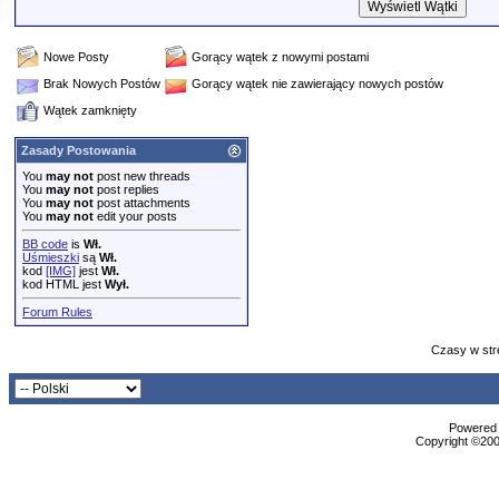
Nowe Posty
Gorący wątek z nowymi postami
Brak Nowych Postów
Gorący wątek nie zawierający nowych postów
Wątek zamknięty
Zasady Postowania
You
may not
post new threads
You
may not
post replies
You
may not
post attachments
You
may not
edit your posts
BB code
is
Wł.
Uśmieszki
są
Wł.
kod
[IMG]
jest
Wł.
kod HTML jest
Wył.
Forum Rules
Czasy w str
Powered b
Copyright ©2000