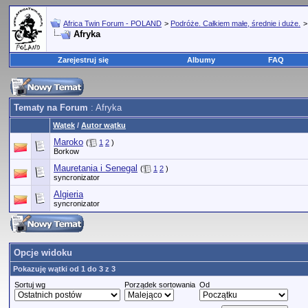
Africa Twin Forum - POLAND
>
Podróże. Całkiem małe, średnie i duże.
Afryka
Zarejestruj się
Albumy
FAQ
Tematy na Forum
: Afryka
Wątek
/
Autor wątku
Maroko
(
1
2
)
Borkow
Mauretania i Senegal
(
1
2
)
syncronizator
Algieria
syncronizator
Opcje widoku
Pokazuję wątki od 1 do 3 z 3
Sortuj wg
Porządek sortowania
Od