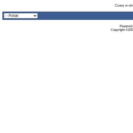
Czasy w str
Powered b
Copyright ©2000