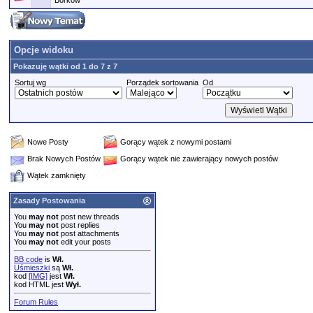
Borkow
Opcje widoku
Pokazuję wątki od 1 do 7 z 7
Sortuj wg
Porządek sortowania
Od
Nowe Posty
Gorący wątek z nowymi postami
Brak Nowych Postów
Gorący wątek nie zawierający nowych postów
Wątek zamknięty
Zasady Postowania
You
may not
post new threads
You
may not
post replies
You
may not
post attachments
You
may not
edit your posts
BB code
is
Wł.
Uśmieszki
są
Wł.
kod
[IMG]
jest
Wł.
kod HTML jest
Wył.
Forum Rules