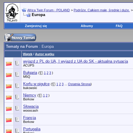
Africa Twin Forum - POLAND
>
Podróże. Całkiem małe, średnie i duże.
Europa
Zarejestruj się
Albumy
FAQ
Tematy na Forum
: Europa
Wątek
/
Autor wątku
wyjazd z PL do UA, I wyjazd z UA do SK - aktualna sytuacja
ACUPS
Bułgaria
(
1
2
3
)
M5Q
Korfu w pigułce
(
1
2
3
...
Ostatnia Strona
)
bukowski
Niemcy
(
1
2
)
Borkow
Słowacja
wooocash
Francja
Borkow
Portugalia