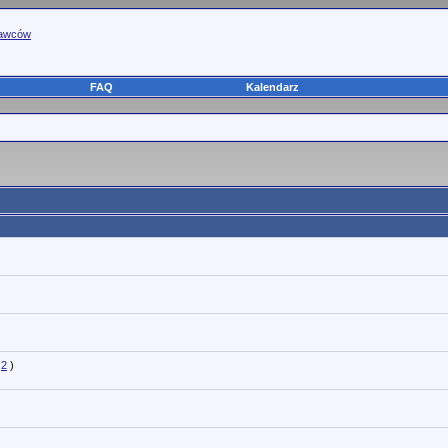
tawców
FAQ
Kalendarz
2
)