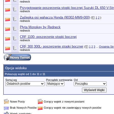
redneck
Przygotowanie poszerzenia stopki bocznej Suzuki DL 650 V-St
redneck
Zaślepka osi wahacza Honda (90302-MM9-000)
(
1
2
)
redneck
Płyta Monokey by Redneck
redneck
CRF 1100- poszerzenie stopki bocznej
redneck
CRF 300,300L- poszerzenie stopki bocznej
(
1
2
3
...
Ostatnia St
redneck
Opcje widoku
Pokazuję wątki od 1 do 11 z 11
Sortuj wg
Porządek sortowania
Od
Nowe Posty
Gorący wątek z nowymi postami
Brak Nowych Postów
Gorący wątek nie zawierający nowych postów
Wątek zamknięty