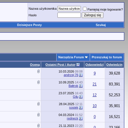
Nazwa użytkownika
Pamiętaj moje logowanie?
Hasło
Dzisiejsze Posty
Szukaj
Narzędzia Forum
Przeszukaj to forum
Ocena
Ostatni Post / Autor
Odpowiedzi
Odwiedzin
10.03.2026
09:08
9
39,628
andrzej 76
10.09.2025
14:43
21
83,391
Bałtrok
23.07.2025
16:43
12
52,253
Gilu
28.04.2025
12:11
10
35,901
sosiek
04.03.2024
01:52
0
16,521
redneck
21.11.2023
22:20
0
23,166