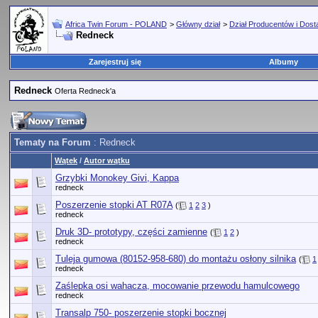
Africa Twin Forum - POLAND
>
Główny dział
>
Dział Producentów i Dos
Redneck
Zarejestruj się
Albumy
Redneck
Oferta Redneck'a
Tematy na Forum
: Redneck
Wątek
/
Autor wątku
Grzybki Monokey Givi, Kappa
redneck
Poszerzenie stopki AT R07A
(
1
2
3
)
redneck
Druk 3D- prototypy, części zamienne
(
1
2
)
redneck
Tuleja gumowa (80152-958-680) do montażu osłony silnika
(
1
redneck
Zaślepka osi wahacza, mocowanie przewodu hamulcowego
redneck
Transalp 750- poszerzenie stopki bocznej