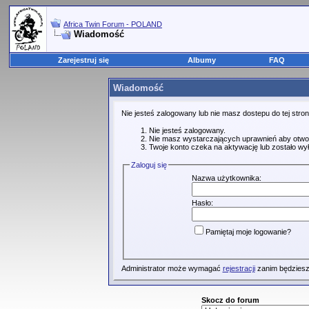
Africa Twin Forum - POLAND
Wiadomość
Zarejestruj się
Albumy
FAQ
Wiadomość
Nie jesteś zalogowany lub nie masz dostepu do tej str
Nie jesteś zalogowany.
Nie masz wystarczających uprawnień aby otwo
Twoje konto czeka na aktywację lub zostało wy
Zaloguj się
Nazwa użytkownika:
Hasło:
Pamiętaj moje logowanie?
Administrator może wymagać
rejestracji
zanim będziesz
Skocz do forum