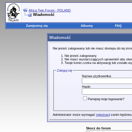
Africa Twin Forum - POLAND
Wiadomość
Zarejestruj się
Albumy
FAQ
Wiadomość
Nie jesteś zalogowany lub nie masz dostepu do tej st
Nie jesteś zalogowany.
Nie masz wystarczających uprawnień aby otwo
Twoje konto czeka na aktywację lub zostało wy
Zaloguj się
Nazwa użytkownika:
Hasło:
Pamiętaj moje logowanie?
Administrator może wymagać
rejestracji
zanim będziesz
Skocz do forum