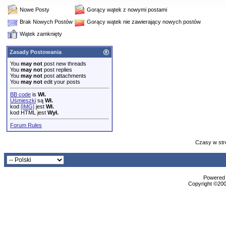
Nowe Posty
Gorący wątek z nowymi postami
Brak Nowych Postów
Gorący wątek nie zawierający nowych postów
Wątek zamknięty
Zasady Postowania
You
may not
post new threads
You
may not
post replies
You
may not
post attachments
You
may not
edit your posts
BB code
is
Wł.
Uśmieszki
są
Wł.
kod
[IMG]
jest
Wł.
kod HTML jest
Wył.
Forum Rules
Czasy w str
Powered b
Copyright ©2000