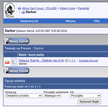
Africa Twin Forum - POLAND
>
Główny dział
>
Pamiętnik
Darkier
Zarejestruj się
Albumy
FAQ
Darkier
[Dariusz Kieryk ✰23.05.1967 ✞20.08.2014]
Tematy na Forum
: Darkier
Wątek
/
Autor wątku
Dariusz Kieryk - Darkier nie żyje
(
1
2
3
...
Ostatnia Strona
)
darkier
Opcje widoku
Pokazuję wątki od 1 do 1 z 1
Sortuj wg
Porządek sortowania
Od