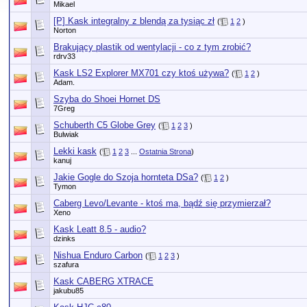
Mikael
[P] Kask integralny z blendą za tysiąc zł
(
1
2
)
Norton
Brakujący plastik od wentylacji - co z tym zrobić?
rdrv33
Kask LS2 Explorer MX701 czy ktoś używa?
(
1
2
)
Adam.
Szyba do Shoei Hornet DS
7Greg
Schuberth C5 Globe Grey
(
1
2
3
)
Bulwiak
Lekki kask
(
1
2
3
...
Ostatnia Strona
)
kanuj
Jakie Gogle do Szoja hornteta DSa?
(
1
2
)
Tymon
Caberg Levo/Levante - ktoś ma, bądź się przymierzał?
Xeno
Kask Leatt 8.5 - audio?
dzinks
Nishua Enduro Carbon
(
1
2
3
)
szafura
Kask CABERG XTRACE
jakubu85