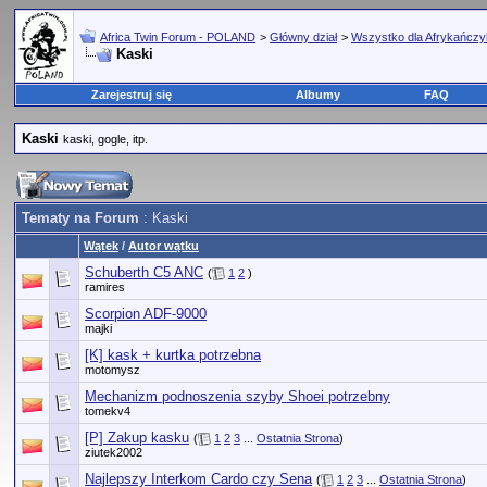
Africa Twin Forum - POLAND
>
Główny dział
>
Wszystko dla Afrykańcz
Kaski
Zarejestruj się
Albumy
FAQ
Kaski
kaski, gogle, itp.
Tematy na Forum
: Kaski
Wątek
/
Autor wątku
Schuberth C5 ANC
(
1
2
)
ramires
Scorpion ADF-9000
majki
[K] kask + kurtka potrzebna
motomysz
Mechanizm podnoszenia szyby Shoei potrzebny
tomekv4
[P] Zakup kasku
(
1
2
3
...
Ostatnia Strona
)
ziutek2002
Najlepszy Interkom Cardo czy Sena
(
1
2
3
...
Ostatnia Strona
)