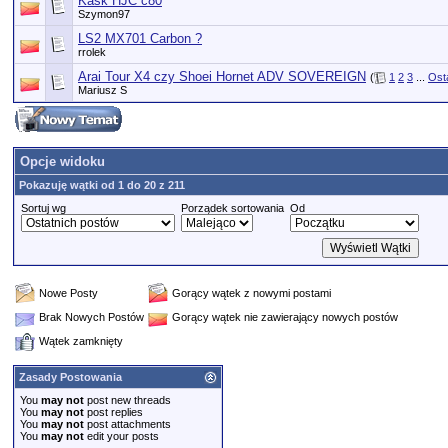
Kask HJC c80
Szymon97
LS2 MX701 Carbon ?
rrolek
Arai Tour X4 czy Shoei Hornet ADV SOVEREIGN
(
1
2
3
...
Ost
Mariusz S
Opcje widoku
Pokazuję wątki od 1 do 20 z 211
Sortuj wg
Porządek sortowania
Od
Nowe Posty
Gorący wątek z nowymi postami
Brak Nowych Postów
Gorący wątek nie zawierający nowych postów
Wątek zamknięty
Zasady Postowania
You
may not
post new threads
You
may not
post replies
You
may not
post attachments
You
may not
edit your posts