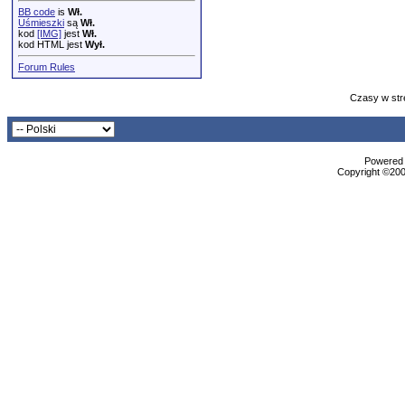
BB code
is
Wł.
Uśmieszki
są
Wł.
kod
[IMG]
jest
Wł.
kod HTML jest
Wył.
Forum Rules
Czasy w str
Powered b
Copyright ©2000