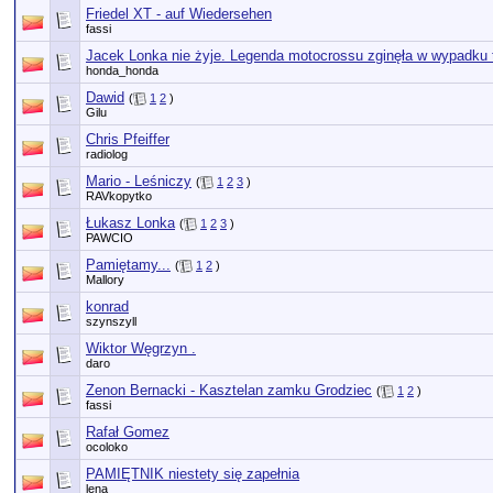
Friedel XT - auf Wiedersehen
fassi
Jacek Lonka nie żyje. Legenda motocrossu zginęła w wypadku 
honda_honda
Dawid
(
1
2
)
Gilu
Chris Pfeiffer
radiolog
Mario - Leśniczy
(
1
2
3
)
RAVkopytko
Łukasz Lonka
(
1
2
3
)
PAWCIO
Pamiętamy...
(
1
2
)
Mallory
konrad
szynszyll
Wiktor Węgrzyn .
daro
Zenon Bernacki - Kasztelan zamku Grodziec
(
1
2
)
fassi
Rafał Gomez
ocoloko
PAMIĘTNIK niestety się zapełnia
lena