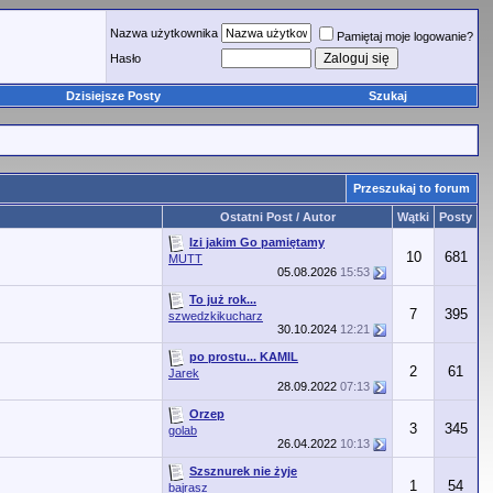
Nazwa użytkownika
Pamiętaj moje logowanie?
Hasło
Dzisiejsze Posty
Szukaj
Przeszukaj to forum
Ostatni Post / Autor
Wątki
Posty
Izi jakim Go pamiętamy
10
681
MUTT
05.08.2026
15:53
To już rok...
7
395
szwedzkikucharz
30.10.2024
12:21
po prostu... KAMIL
2
61
Jarek
28.09.2022
07:13
Orzep
3
345
golab
26.04.2022
10:13
Szsznurek nie żyje
1
54
bajrasz