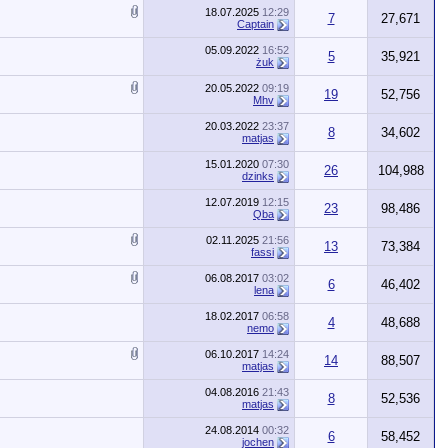
18.07.2025
12:29
7
27,671
Captain
05.09.2022
16:52
5
35,921
żuk
20.05.2022
09:19
19
52,756
Mhv
20.03.2022
23:37
8
34,602
matjas
15.01.2020
07:30
26
104,988
dzinks
12.07.2019
12:15
23
98,486
Qba
02.11.2025
21:56
13
73,384
fassi
06.08.2017
03:02
6
46,402
lena
18.02.2017
06:58
4
48,688
nemo
06.10.2017
14:24
14
88,507
matjas
04.08.2016
21:43
8
52,536
matjas
24.08.2014
00:32
6
58,452
jochen