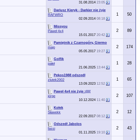
31.08.2014
23:05
Dariusz Kieryk - Darkier nie żyje
1
50
RAFWRO
02.09.2014
08:18
Missyou
2
89
Paweł 4x4
15.01.2017
20:42
Pamiętnik z Czarnogóry, Giermo
2
174
majo
05.05.2017
19:27
Golfik
1
28
pałeł
21.06.2025
13:44
Pekos1988 odszedł
1
65
ziutek2002
13.09.2023
12:52
Paweł 4x4 nie żyje :((((
2
107
jorge
10.12.2024
11:40
Kołek
2
12
Sławekk
22.09.2017
08:12
Odszedł Jabolos
2
43
fassi
01.11.2025
19:10
Hiszpan....