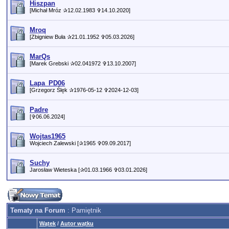
Hiszpan
[Michał Mróz ✰12.02.1983 ✞14.10.2020]
Mroq
[Zbigniew Buła ✰21.01.1952 ✞05.03.2026]
MarQs
[Marek Grebski ✰02.041972 ✞13.10.2007]
Lapa_PD06
[Grzegorz Ślęk ✰1976-05-12 ✞2024-12-03]
Padre
[✞06.06.2024]
Wojtas1965
Wojciech Zalewski [✰1965 ✞09.09.2017]
Suchy
Jarosław Wieteska [✰01.03.1966 ✞03.01.2026]
Tematy na Forum
: Pamiętnik
Wątek
/
Autor wątku