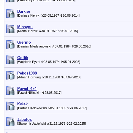
[Paweł Łojbo ✰02.02.1974 ✞19.08.2014]
Darkier
[Dariusz Kieryk ✰23.05.1967 ✞20.08.2014]
Missyou
[Michał Hernik ✰30.01.1975 ✞06.01.2015]
Giermo
[Damian Miedzianowski ✰07.01.1984 ✞29.08.2016]
Golfik
[Wojciech Pyzel ✰28.05.1974 ✞05.01.2025]
Pekos1988
[Adrian Hornung ✰18.11.1988 ✞07.09.2023]
Paweł_4x4
[Paweł Niżiński - ✞28.05.2017]
Kołek
[Bartosz Kołakowski ✰05.01.1985 ✞24.06.2017]
Jabolos
[Sławomir Jabłoński ✰31.12.1978 ✞23.02.2025]