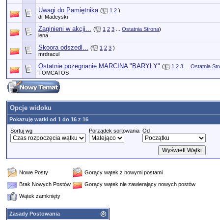
Uwagi do Pamiętnika
(
1
2
)
dr Madeyski
Zaginieni w akcji...
(
1
2
3
...
Ostatnia Strona
)
lena
Skoora odszedl...
(
1
2
3
)
mrdracul
Ostatnie pożegnanie MARCINA "BARYŁY"
(
1
2
3
...
Ostatnia St
TOMCATOS
Opcje widoku
Pokazuję wątki od 1 do 16 z 16
Sortuj wg
Porządek sortowania
Od
Nowe Posty
Gorący wątek z nowymi postami
Brak Nowych Postów
Gorący wątek nie zawierający nowych postów
Wątek zamknięty
Zasady Postowania