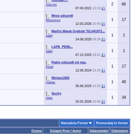
2
66
marcos
07.04.2021
12:19
Mroq odszedł
1
17
Maurosso
12.03.2026
20:49
MarQs Marek Grebski *02.041972...
1
1
pałeł
24.06.2025
09:39
LAPA_PD06...
1
1
pałeł
07.12.2025
18:51
Padre odszedł od nas.
1
17
Kisiel
12.06.2024
15:29
Wojtas1965
1
40
matjas
26.06.2025
10:20
Suchy
1
34
majo
15.01.2026
16:56
Narzędzia Forum
Przeszukaj to forum
Ocena
Ostatni Post / Autor
Odpowiedzi
Odwiedzin