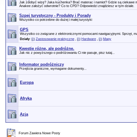
Jak zdobyć wizę? Jaka kuchenka? Brać materac i namiot? Gdzie są ciekawe 
Anakee założyć odwrotnie? Co to CPD? Odpowiedzi znajdziesz w tym dziale.
Szpej turystyczny - Produkty i Porady
Wszystko co potrzebne do dużej i małej turystyki
GPS
Wszystko co związane z elektronicznymi pomocami nawigacyjnymi. Sprzęt, ma
Działy
:
Zastosowanie praktyczne
,
Hardware
,
Mapy
Kwestie różne, ale podróżne.
Jak nic z powyższego o podróżowaniu Ci nie pasuje, pisz tutaj...
Informator podróżniczy
Przejścia graniczne, wymagane dokumenty...
Europa
Afryka
Azja
Forum Zawiera Nowe Posty