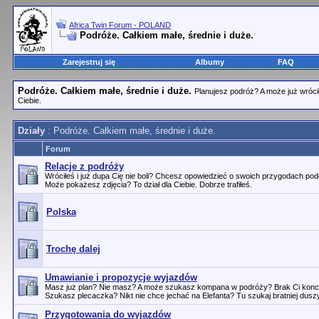
Africa Twin Forum - POLAND
Podróże. Całkiem małe, średnie i duże.
Zarejestruj się
Albumy
FAQ
Podróże. Całkiem małe, średnie i duże.
Planujesz podróż? A może już wróci
Ciebie.
Działy
: Podróże. Całkiem małe, średnie i duże.
Forum
Relacje z podróży
Wróciłeś i już dupa Cię nie boli? Chcesz opowiedzieć o swoich przygodach pod
Może pokażesz zdjęcia? To dział dla Ciebie. Dobrze trafiłeś.
Polska
Trochę dalej
Umawianie i propozycje wyjazdów
Masz już plan? Nie masz? A może szukasz kompana w podróży? Brak Ci konce
Szukasz plecaczka? Nikt nie chce jechać na Elefanta? Tu szukaj bratniej duszy
Przygotowania do wyjazdów