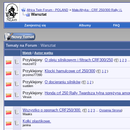
Africa Twin Forum - POLAND
>
Mała Afryka - CRF 250/300 Rally i L
Warsztat
Zarejestruj się
Albumy
FAQ
Tematy na Forum
: Warsztat
Wątek
/
Autor wątku
Przyklejony:
O oleju silnikowym i filtrach CRF300/250
(
1
2
3
..
muszel72
Przyklejony:
Klocki hamulcowe crf 250/300
(
1
2
)
przemo77390
Przyklejony:
O docieraniu silników
(
1
2
)
sudden
Przyklejony:
Honda crf 250 Rally Twardsza tylna sprężyna amor
Viruus
Wszystko o oponach CRF250/300.
(
1
2
3
...
Ostatnia Strona
)
Maaks
Kołki plastikowe.
janina