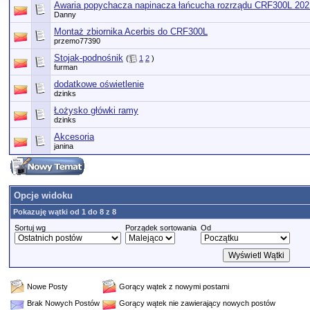
Awaria popychacza napinacza łańcucha rozrządu CRF300L 2021
Danny
Montaż zbiornika Acerbis do CRF300L
przemo77390
Stojak-podnośnik
(
1
2
)
furman
dodatkowe oświetlenie
dzinks
Łożysko główki ramy
dzinks
Akcesoria
janina
Opcje widoku
Pokazuję wątki od 1 do 8 z 8
Sortuj wg
Porządek sortowania
Od
Nowe Posty
Gorący wątek z nowymi postami
Brak Nowych Postów
Gorący wątek nie zawierający nowych postów