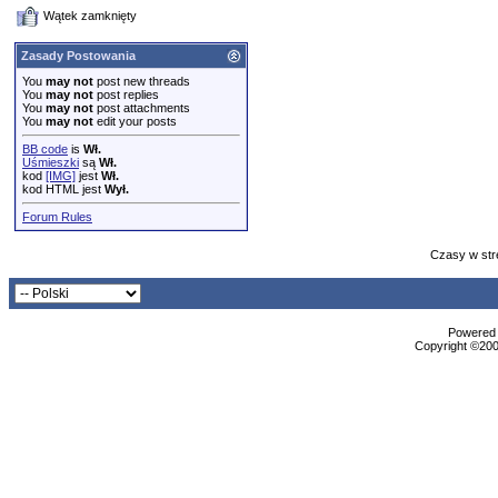
Wątek zamknięty
Zasady Postowania
You
may not
post new threads
You
may not
post replies
You
may not
post attachments
You
may not
edit your posts
BB code
is
Wł.
Uśmieszki
są
Wł.
kod
[IMG]
jest
Wł.
kod HTML jest
Wył.
Forum Rules
Czasy w str
Powered b
Copyright ©2000