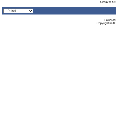
Czasy w str
Powered b
Copyright ©2000