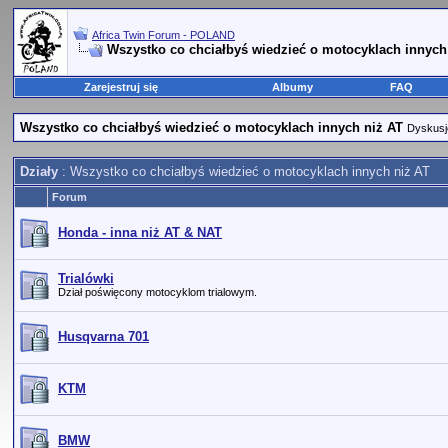
Africa Twin Forum - POLAND
Wszystko co chciałbyś wiedzieć o motocyklach innych
Zarejestruj się
Albumy
FAQ
Wszystko co chciałbyś wiedzieć o motocyklach innych niż AT
Dyskusje
Działy
: Wszystko co chciałbyś wiedzieć o motocyklach innych niż AT
Forum
Honda - inna niż AT & NAT
Trialówki
Dział poświęcony motocyklom trialowym.
Husqvarna 701
KTM
BMW