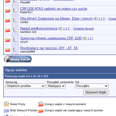
PawelM
CRF1100 ATAS naklejki na mokro czy sucho
Rafał Rs7
[Dla Afryki] Znalezione na Allegro, Ebay i innych
(
1
2
3
...
Ostat
rambo
Napęd prędkościomierza
(
1
2
3
...
Ostatnia Strona
)
kamil111-116
Sprężyna tylnego zawieszenia CRF 1100
(
1
2
)
sizyrk
Rozdzielacz raz jeszcze -DIY - AT, TA
marecki999
Opcje widoku
Pokazuję wątki od 1 do 20 z 914
Sortuj wg
Porządek sortowania
Od
Nowe Posty
Gorący wątek z nowymi postami
Brak Nowych Postów
Gorący wątek nie zawierający nowych postów