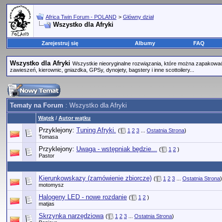
Africa Twin Forum - POLAND
>
Główny dział
Wszystko dla Afryki
Zarejestruj się
Albumy
FAQ
Wszystko dla Afryki
Wszystkie nieoryginalne rozwiązania, które można zapakować 
zawieszeń, kierownic, gniazdka, GPSy, dynojety, bagstery i inne scottoilery...
Tematy na Forum
: Wszystko dla Afryki
Wątek
/
Autor wątku
Przyklejony:
Tuning Afryki.
(
1
2
3
...
Ostatnia Strona
)
Tomasa
Przyklejony:
Uwaga - wstępniak będzie...
(
1
2
)
Pastor
Kierunkowskazy (zamówienie zbiorcze)
(
1
2
3
...
Ostatnia Strona
)
motomysz
Halogeny LED - nowe rozdanie
(
1
2
)
matjas
Skrzynka narzędziowa
(
1
2
3
...
Ostatnia Strona
)