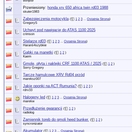
Bonjour
Przeniesiony:
honda xrv 650 africa twin rd03 1988
skuter1983
Zabezpieczenia motocykla
(
1
2
3
...
Ostatnia Strona
)
GregoryS
Uchwyt pod nawigację do ATAS 1100 2025
crimson
Stelarze rd03
(
1
2
3
...
Ostatnia Strona
)
Haranś4szybkie
Gąbki na manetki
(
1
2
)
Kaem
Gmole, płyta i naklejki CRF 1100 ATAS / 2025
(
1
2
)
Sorry Gregory
Tarcze hamulcowe XRV Rd04 przód
mareksz007
Jakie oponki na ACT Rumunia?
(
1
2
3
)
rdrv33
Halogeny led
(
1
2
3
...
Ostatnia Strona
)
marekw
Przedłużenie gwarancji
(
1
2
)
radiolog
Zamiennik toreb do gmoli heed bunker.
(
1
2
)
syncronizator
Akumulator
(
1
2
3
...
Ostatnia Strona
)