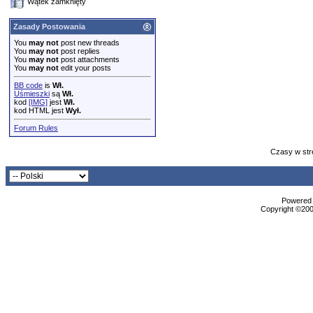
Wątek zamknięty
Zasady Postowania
You
may not
post new threads
You
may not
post replies
You
may not
post attachments
You
may not
edit your posts
BB code
is
Wł.
Uśmieszki
są
Wł.
kod
[IMG]
jest
Wł.
kod HTML jest
Wył.
Forum Rules
Czasy w str
Powered b
Copyright ©2000