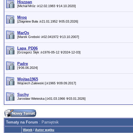
Hiszpan
[Michał Mróz ✰12.02.1983 ✞14.10.2020]
Mroq
[Zbigniew Buła ✰21.01.1952 ✞05.03.2026]
MarQs
[Marek Grebski ✰02.041972 ✞13.10.2007]
Lapa_PD06
[Grzegorz Ślęk ✰1976-05-12 ✞2024-12-03]
Padre
[✞06.06.2024]
Wojtas1965
Wojciech Zalewski [✰1965 ✞09.09.2017]
Suchy
Jarosław Wieteska [✰01.03.1966 ✞03.01.2026]
Tematy na Forum
: Pamiętnik
Wątek
/
Autor wątku