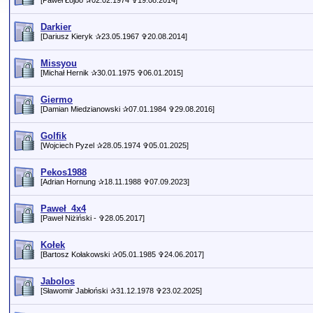
[Paweł Łojbo ✰02.02.1974 ✞19.08.2014]
Darkier
[Dariusz Kieryk ✰23.05.1967 ✞20.08.2014]
Missyou
[Michał Hernik ✰30.01.1975 ✞06.01.2015]
Giermo
[Damian Miedzianowski ✰07.01.1984 ✞29.08.2016]
Golfik
[Wojciech Pyzel ✰28.05.1974 ✞05.01.2025]
Pekos1988
[Adrian Hornung ✰18.11.1988 ✞07.09.2023]
Paweł_4x4
[Paweł Niżiński - ✞28.05.2017]
Kołek
[Bartosz Kołakowski ✰05.01.1985 ✞24.06.2017]
Jabolos
[Sławomir Jabłoński ✰31.12.1978 ✞23.02.2025]