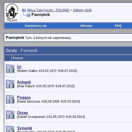
Africa Twin Forum - POLAND
>
Główny dział
Pamiętnik
Zarejestruj się
Albumy
FAQ
Pamiętnik
Tym, o których nie zapominamy.
Działy
: Pamiętnik
Forum
Izi
[Robert Gałka ✰24.02.1972 ✞26.07.2010]
Ashanti
[Ania Paluch ✰25.05.1976 ✞29.07.2012]
Pegaso
[Kamil Janczura ✰26.09.1990 ✞25.03.2014]
Orzep
[Daniel Orzepowski ✰31.05.1973 ✞26.04.2014]
Sznurek