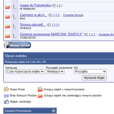
Uwagi do Pamiętnika
(
1
2
)
dr Madeyski
Zaginieni w akcji...
(
1
2
3
...
Ostatnia Strona
)
lena
Skoora odszedl...
(
1
2
3
)
mrdracul
Ostatnie pożegnanie MARCINA "BARYŁY"
(
1
2
3
...
Ostatnia St
TOMCATOS
Opcje widoku
Pokazuję wątki od 1 do 16 z 16
Sortuj wg
Porządek sortowania
Od
Nowe Posty
Gorący wątek z nowymi postami
Brak Nowych Postów
Gorący wątek nie zawierający nowych postów
Wątek zamknięty
Zasady Postowania