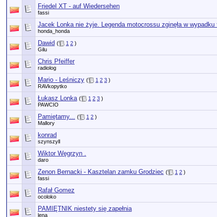
Friedel XT - auf Wiedersehen
fassi
Jacek Lonka nie żyje. Legenda motocrossu zginęła w wypadku 
honda_honda
Dawid
(
1
2
)
Gilu
Chris Pfeiffer
radiolog
Mario - Leśniczy
(
1
2
3
)
RAVkopytko
Łukasz Lonka
(
1
2
3
)
PAWCIO
Pamiętamy...
(
1
2
)
Mallory
konrad
szynszyll
Wiktor Węgrzyn .
daro
Zenon Bernacki - Kasztelan zamku Grodziec
(
1
2
)
fassi
Rafał Gomez
ocoloko
PAMIĘTNIK niestety się zapełnia
lena