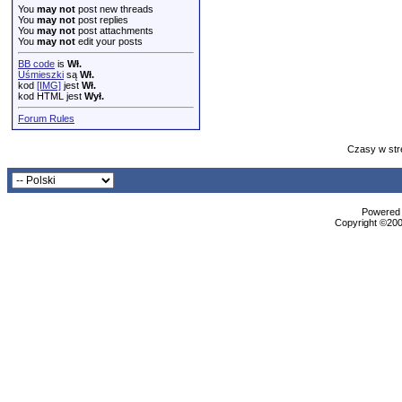
You
may not
post new threads
You
may not
post replies
You
may not
post attachments
You
may not
edit your posts
BB code
is
Wł.
Uśmieszki
są
Wł.
kod
[IMG]
jest
Wł.
kod HTML jest
Wył.
Forum Rules
Czasy w str
Powered b
Copyright ©2000